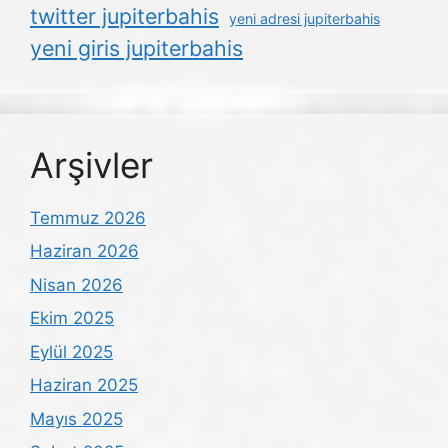
twitter jupiterbahis
yeni adresi jupiterbahis
yeni giris jupiterbahis
Arşivler
Temmuz 2026
Haziran 2026
Nisan 2026
Ekim 2025
Eylül 2025
Haziran 2025
Mayıs 2025