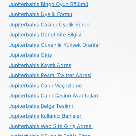
Jupiterbahis Bingo Oyun Bölümü
Jupiterbahis Üyelik Formu
Jupiterbahis Casino Üyelik Süreci
Jupiterbahis Genel Site Bilgisi
Jupiterbahis Güvenilir Yüksek Oranlar
Jupiterbahis Giriş
Jupiterbahis Kayıtlı Adres
Jupiterbahis Resmi Twitter Adresi
Jupiterbahis Canlı Maç İzleme
Jupiterbahis Canlı Casino Avantajları
Jupiterbahis Belge Teslimi
Jupiterbahis Kullanıcı Bahisleri
Jupiterbahis Web Site Giriş Adresi