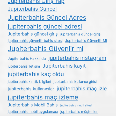
Jupiterbahis Giriş Yap
Jupiterbahis Güncel
Jupiterbahis Güncel Adres
jupiterbahis güncel adresi
Jupiterbahis güncel giriş
jupiterbahis güncel girişi
jupiterbahis güvenilir bahis sitesi
Jupiterbahis Güvenilir Mi
Jupiterbahis Güvenlir mi
jupiterbahis instagram
Jupiterbahis Hakkında
Jupiterbahis kayıt
jupiterbahis i̇letişim
jupiterbahis kaç oldu
jupiterbahis kimlik bilgileri
jupiterbahis kullanıcı girişi
jupiterbahis maç izle
jupiterbahis kullanıcılar
jupiterbahis maç izleme
Jupiterbahis Mobil Bahis
jupiterbahis mobil sitesi
jupiterbahis mobil uygulaması
jupiterbahis müşteriler