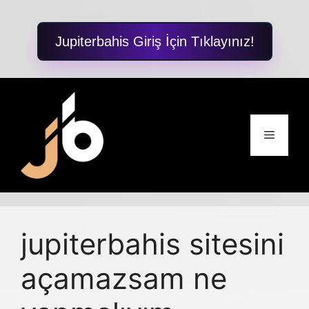
Jupiterbahis Giriş İçin Tıklayınız!
İçeriğe
atla
Menü
jupiterbahis sitesini
açamazsam ne