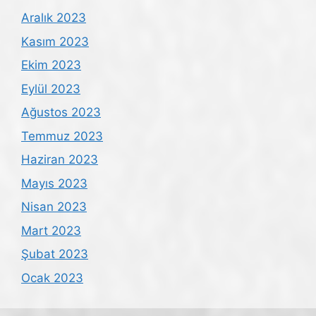
Aralık 2023
Kasım 2023
Ekim 2023
Eylül 2023
Ağustos 2023
Temmuz 2023
Haziran 2023
Mayıs 2023
Nisan 2023
Mart 2023
Şubat 2023
Ocak 2023