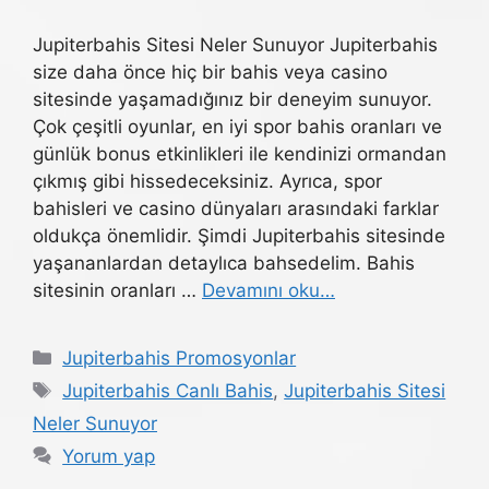
Jupiterbahis Sitesi Neler Sunuyor Jupiterbahis
size daha önce hiç bir bahis veya casino
sitesinde yaşamadığınız bir deneyim sunuyor.
Çok çeşitli oyunlar, en iyi spor bahis oranları ve
günlük bonus etkinlikleri ile kendinizi ormandan
çıkmış gibi hissedeceksiniz. Ayrıca, spor
bahisleri ve casino dünyaları arasındaki farklar
oldukça önemlidir. Şimdi Jupiterbahis sitesinde
yaşananlardan detaylıca bahsedelim. Bahis
sitesinin oranları …
Devamını oku…
Kategoriler
Jupiterbahis Promosyonlar
Etiketler
Jupiterbahis Canlı Bahis
,
Jupiterbahis Sitesi
Neler Sunuyor
Yorum yap