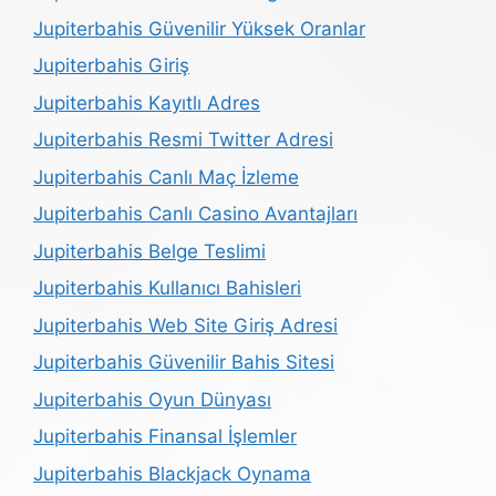
Jupiterbahis Güvenilir Yüksek Oranlar
Jupiterbahis Giriş
Jupiterbahis Kayıtlı Adres
Jupiterbahis Resmi Twitter Adresi
Jupiterbahis Canlı Maç İzleme
Jupiterbahis Canlı Casino Avantajları
Jupiterbahis Belge Teslimi
Jupiterbahis Kullanıcı Bahisleri
Jupiterbahis Web Site Giriş Adresi
Jupiterbahis Güvenilir Bahis Sitesi
Jupiterbahis Oyun Dünyası
Jupiterbahis Finansal İşlemler
Jupiterbahis Blackjack Oynama