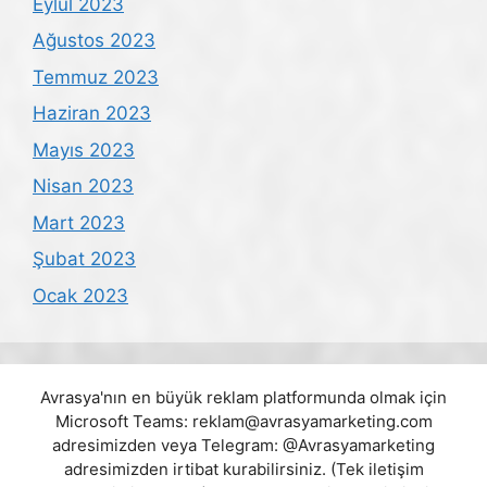
Eylül 2023
Ağustos 2023
Temmuz 2023
Haziran 2023
Mayıs 2023
Nisan 2023
Mart 2023
Şubat 2023
Ocak 2023
Avrasya'nın en büyük reklam platformunda olmak için
Microsoft Teams:
reklam@avrasyamarketing.com
adresimizden veya Telegram: @Avrasyamarketing
adresimizden irtibat kurabilirsiniz. (Tek iletişim