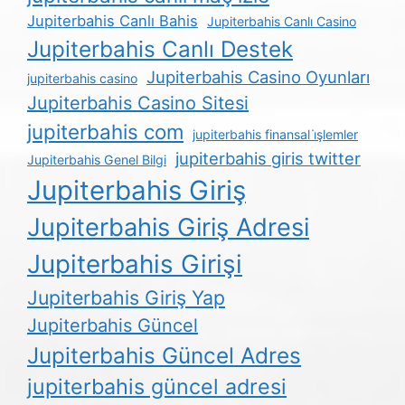
Jupiterbahis Canlı Bahis
Jupiterbahis Canlı Casino
Jupiterbahis Canlı Destek
Jupiterbahis Casino Oyunları
jupiterbahis casino
Jupiterbahis Casino Sitesi
jupiterbahis com
jupiterbahis finansal i̇şlemler
jupiterbahis giris twitter
Jupiterbahis Genel Bilgi
Jupiterbahis Giriş
Jupiterbahis Giriş Adresi
Jupiterbahis Girişi
Jupiterbahis Giriş Yap
Jupiterbahis Güncel
Jupiterbahis Güncel Adres
jupiterbahis güncel adresi