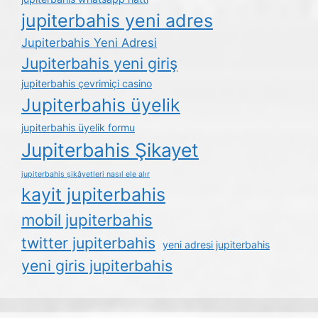
jupiterbahis yeni adres
Jupiterbahis Yeni Adresi
Jupiterbahis yeni giriş
jupiterbahis çevrimiçi casino
Jupiterbahis üyelik
jupiterbahis üyelik formu
Jupiterbahis Şikayet
jupiterbahis şikâyetleri nasıl ele alır
kayit jupiterbahis
mobil jupiterbahis
twitter jupiterbahis
yeni adresi jupiterbahis
yeni giris jupiterbahis