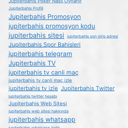
Jupiterbahis Poker Nasıl Oynanır
Jupiterbahis Profili
Jupiterbahis Promosyon
jupiterbahis promosyon kodu
jupiterbahis sitesi
jupiterbahis son giriş adresi
Jupiterbahis Spor Bahisleri
jupiterbahis telegram
Jupiterbahis TV
jupiterbahis tv canli maç
jupiterbahis tv canli maç izle
jupiterbahis tv izle
Jupiterbahis Twitter
jupiterbahis twitter hesabı
Jupiterbahis Web Sitesi
jupiterbahis web sitesi hakkında
jupiterbahis whatsapp
jupiterbahis whatsapp hattı