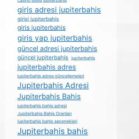
casino sitesi jupiterbahis
giris adresi jupiterbahis
girisi jupiterbahis
giris jupiterbahis
giris yap jupiterbahis
güncel adresi jupiterbahis
güncel jupiterbahis
jupiterbahis
jupiterbahis adres
jupiterbahis adres güncellemeleri
Jupiterbahis Adresi
Jupiterbahis Bahis
jupiterbahis bahis adresi
Jupiterbahis Bahis Oranları
jupiterbahis bahis seçenekleri
Jupiterbahis bahis