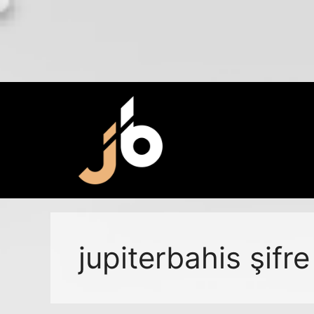
İçeriğe
atla
jupiterbahis şifre