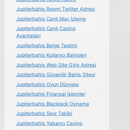
Jupiterbahis Resmi Twitter Adresi
Jupiterbahis Canlı Maç İzleme
Jupiterbahis Canlı Casino
Avantajları
Jupiterbahis Belge Teslimi
Jupiterbahis Kullanıcı Bahisleri
Jupiterbahis Web Site Giriş Adresi
Jupiterbahis Güvenilir Bahis Sitesi
Jupiterbahis Oyun Dünyası
Jupiterbahis Finansal İşlemler
Jupiterbahis Blackjack Oynama
Jupiterbahis Skor Takibi
Jupiterbahis Yabancı Casino