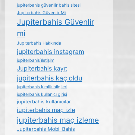
jupiterbahis güvenilir bahis sitesi
Jupiterbahis Güvenilir Mi
Jupiterbahis Güvenlir
mi
Jupiterbahis Hakkında
jupiterbahis instagram
jupiterbahis i̇letişim
Jupiterbahis kayıt
jupiterbahis kaç oldu
jupiterbahis kimlik bilgileri
jupiterbahis kullanıcı girişi
jupiterbahis kullanıcılar
jupiterbahis maç izle
jupiterbahis maç izleme
Jupiterbahis Mobil Bahis