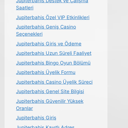
Jupiterbahis Destek ve Çalışma
Saatleri
Jupiterbahis Özel VIP Etkinlikleri
Jupiterbahis Geniş Casino
Seçenekleri
Jupiterbahis Giriş ve Ödeme
Jupiterbahis Uzun Süreli Faaliyet
Jupiterbahis Bingo Oyun Bölümü
Jupiterbahis Üyelik Formu
Jupiterbahis Casino Üyelik Süreci
Jupiterbahis Genel Site Bilgisi
Jupiterbahis Güvenilir Yüksek
Oranlar
Jupiterbahis Giriş
Jupiterbahis Kayıtlı Adres