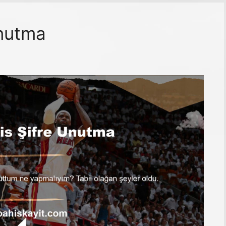
Unutma