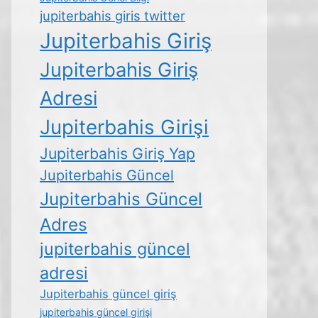
jupiterbahis giris twitter
Jupiterbahis Giriş
Jupiterbahis Giriş
Adresi
Jupiterbahis Girişi
Jupiterbahis Giriş Yap
Jupiterbahis Güncel
Jupiterbahis Güncel
Adres
jupiterbahis güncel
adresi
Jupiterbahis güncel giriş
jupiterbahis güncel girişi