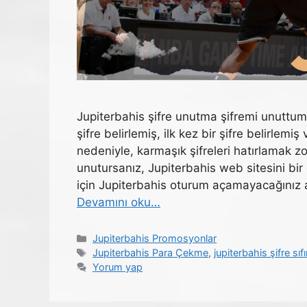
Jupiterbahis şifre unutma şifremi unuttum
şifre belirlemiş, ilk kez bir şifre belirlemi
nedeniyle, karmaşık şifreleri hatırlamak z
unutursanız, Jupiterbahis web sitesini bi
için Jupiterbahis oturum açamayacağınız a
Devamını oku…
Kategoriler
Jupiterbahis Promosyonlar
Etiketler
Jupiterbahis Para Çekme
,
jupiterbahis şifre sıf
Yorum yap