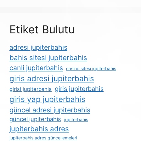
Etiket Bulutu
adresi jupiterbahis
bahis sitesi jupiterbahis
canli jupiterbahis
casino sitesi jupiterbahis
giris adresi jupiterbahis
giris jupiterbahis
girisi jupiterbahis
giris yap jupiterbahis
güncel adresi jupiterbahis
güncel jupiterbahis
jupiterbahis
jupiterbahis adres
jupiterbahis adres güncellemeleri