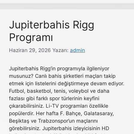
Jupiterbahis Rigg
Programı
Haziran 29, 2026
Yazarı:
admin
Jupiterbahis Rigg’in programıyla ilgileniyor
musunuz? Canlı bahis şirketleri maçları takip
etmek için listelerini değiştirmeye devam ediyor.
Futbol, basketbol, tenis, voleybol ve daha
fazlası gibi farklı spor türlerinin keyfini
çıkarabilirsiniz. Li-TV programları özellikle
popülerdir. Her hafta F. Bahçe, Galatasaray,
Beşiktaş ve Trabzonspor’un maçlarını
görebilirsiniz. Jupiterbahis izleyicisinin HD