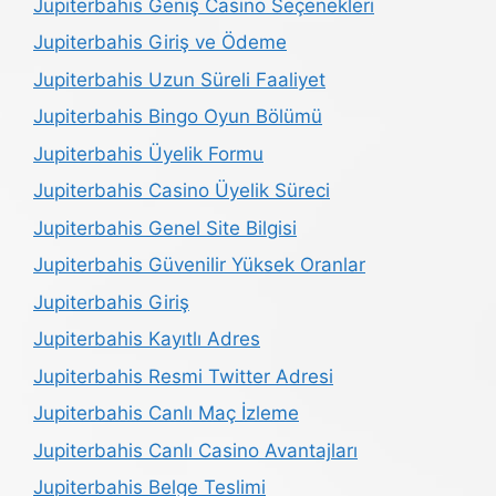
Jupiterbahis Geniş Casino Seçenekleri
Jupiterbahis Giriş ve Ödeme
Jupiterbahis Uzun Süreli Faaliyet
Jupiterbahis Bingo Oyun Bölümü
Jupiterbahis Üyelik Formu
Jupiterbahis Casino Üyelik Süreci
Jupiterbahis Genel Site Bilgisi
Jupiterbahis Güvenilir Yüksek Oranlar
Jupiterbahis Giriş
Jupiterbahis Kayıtlı Adres
Jupiterbahis Resmi Twitter Adresi
Jupiterbahis Canlı Maç İzleme
Jupiterbahis Canlı Casino Avantajları
Jupiterbahis Belge Teslimi