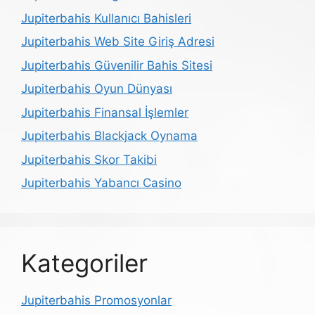
Jupiterbahis Kullanıcı Bahisleri
Jupiterbahis Web Site Giriş Adresi
Jupiterbahis Güvenilir Bahis Sitesi
Jupiterbahis Oyun Dünyası
Jupiterbahis Finansal İşlemler
Jupiterbahis Blackjack Oynama
Jupiterbahis Skor Takibi
Jupiterbahis Yabancı Casino
Kategoriler
Jupiterbahis Promosyonlar