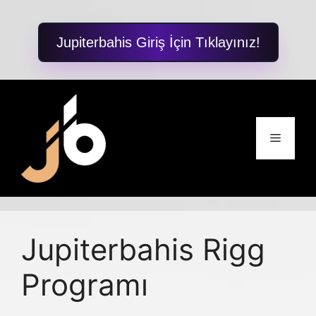
Jupiterbahis Giriş İçin Tıklayınız!
İçeriğe
atla
Menü
Jupiterbahis Rigg
Programı