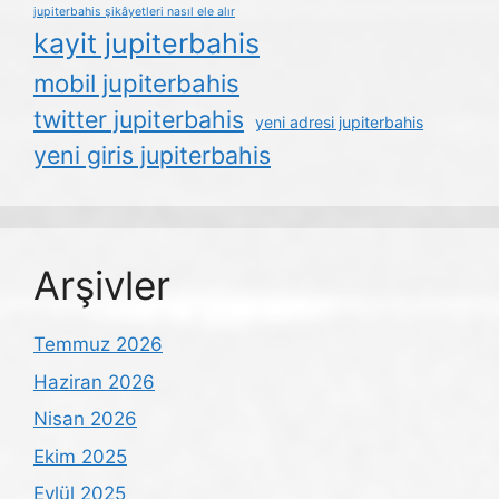
jupiterbahis şikâyetleri nasıl ele alır
kayit jupiterbahis
mobil jupiterbahis
twitter jupiterbahis
yeni adresi jupiterbahis
yeni giris jupiterbahis
Arşivler
Temmuz 2026
Haziran 2026
Nisan 2026
Ekim 2025
Eylül 2025