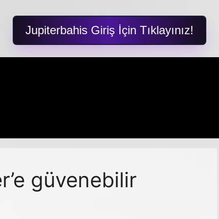
Jupiterbahis Giriş İçin Tıklayınız!
r’e güvenebilir