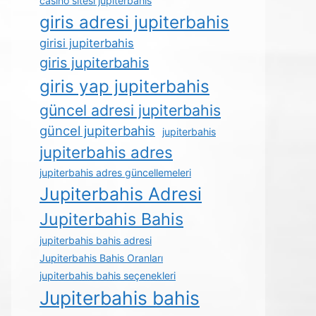
casino sitesi jupiterbahis
giris adresi jupiterbahis
girisi jupiterbahis
giris jupiterbahis
giris yap jupiterbahis
güncel adresi jupiterbahis
güncel jupiterbahis
jupiterbahis
jupiterbahis adres
jupiterbahis adres güncellemeleri
Jupiterbahis Adresi
Jupiterbahis Bahis
jupiterbahis bahis adresi
Jupiterbahis Bahis Oranları
jupiterbahis bahis seçenekleri
Jupiterbahis bahis