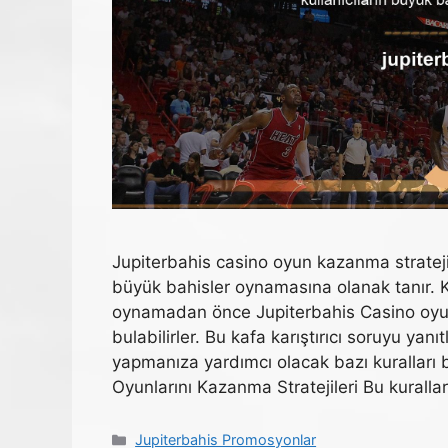
Jupiterbahis casino oyun kazanma stratejil
büyük bahisler oynamasına olanak tanır. Ku
oynamadan önce Jupiterbahis Casino oyunla
bulabilirler. Bu kafa karıştırıcı soruyu ya
yapmanıza yardımcı olacak bazı kuralları b
Oyunlarını Kazanma Stratejileri Bu kurall
Kategoriler
Jupiterbahis Promosyonlar