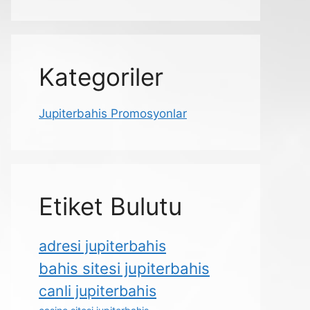
Kategoriler
Jupiterbahis Promosyonlar
Etiket Bulutu
adresi jupiterbahis
bahis sitesi jupiterbahis
canli jupiterbahis