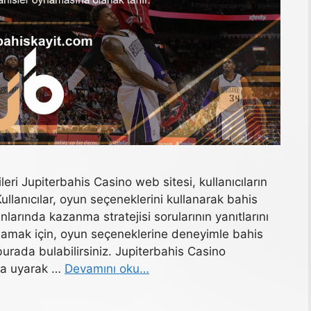
eri Jupiterbahis Casino web sitesi, kullanıcıların
llanıcılar, oyun seçeneklerini kullanarak bahis
rında kazanma stratejisi sorularının yanıtlarını
nıtlamak için, oyun seçeneklerine deneyimle bahis
urada bulabilirsiniz. Jupiterbahis Casino
ara uyarak …
Devamını oku…