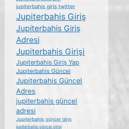
jupiterbahis giris twitter
Jupiterbahis Giriş
Jupiterbahis Giriş
Adresi
Jupiterbahis Girişi
Jupiterbahis Giriş Yap
Jupiterbahis Güncel
Jupiterbahis Güncel
Adres
jupiterbahis güncel
adresi
Jupiterbahis güncel giriş
jupiterbahis güncel girişi