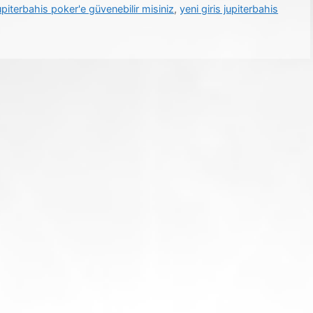
upiterbahis poker'e güvenebilir misiniz
,
yeni giris jupiterbahis