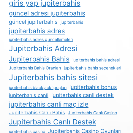
giris yap jupiterbahis
güncel adresi jupiterbahis
güncel jupiterbahis
jupiterbahis
jupiterbahis adres
jupiterbahis adres güncellemeleri
Jupiterbahis Adresi
Jupiterbahis Bahis
jupiterbahis bahis adresi
Jupiterbahis Bahis Oranları
jupiterbahis bahis seçenekleri
Jupiterbahis bahis sitesi
jupiterbahis bonus
jupiterbahis blackjack i̇puçları
jupiterbahis canli destek
jupiterbahis canli
jupiterbahis canli maç izle
Jupiterbahis Canlı Bahis
Jupiterbahis Canlı Casino
Jupiterbahis Canlı Destek
Jupiterbahis Casino Oyunları
jupiterbahis casino