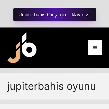
Jupiterbahis Giriş İçin Tıklayınız!
İçeriğe
atla
Menü
jupiterbahis oyunu