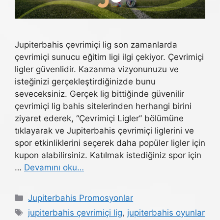
Jupiterbahis çevrimiçi lig son zamanlarda
çevrimiçi sunucu eğitim ligi ilgi çekiyor. Çevrimiçi
ligler güvenlidir. Kazanma vizyonunuzu ve
isteğinizi gerçekleştirdiğinizde bunu
seveceksiniz. Gerçek lig bittiğinde güvenilir
çevrimiçi lig bahis sitelerinden herhangi birini
ziyaret ederek, “Çevrimiçi Ligler” bölümüne
tıklayarak ve Jupiterbahis çevrimiçi liglerini ve
spor etkinliklerini seçerek daha popüler ligler için
kupon alabilirsiniz. Katılmak istediğiniz spor için
…
Devamını oku…
Kategoriler
Jupiterbahis Promosyonlar
Etiketler
jupiterbahis çevrimiçi lig
,
jupiterbahis oyunlar