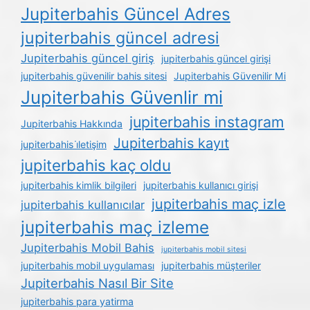
Jupiterbahis Güncel Adres
jupiterbahis güncel adresi
Jupiterbahis güncel giriş
jupiterbahis güncel girişi
jupiterbahis güvenilir bahis sitesi
Jupiterbahis Güvenilir Mi
Jupiterbahis Güvenlir mi
jupiterbahis instagram
Jupiterbahis Hakkında
Jupiterbahis kayıt
jupiterbahis i̇letişim
jupiterbahis kaç oldu
jupiterbahis kimlik bilgileri
jupiterbahis kullanıcı girişi
jupiterbahis maç izle
jupiterbahis kullanıcılar
jupiterbahis maç izleme
Jupiterbahis Mobil Bahis
jupiterbahis mobil sitesi
jupiterbahis mobil uygulaması
jupiterbahis müşteriler
Jupiterbahis Nasıl Bir Site
jupiterbahis para yatirma