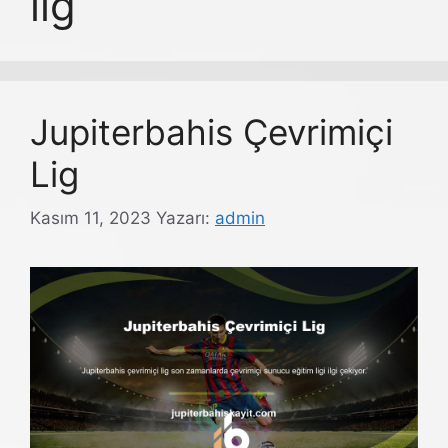
lig
Jupiterbahis Çevrimiçi
Lig
Kasım 11, 2023
Yazarı:
admin