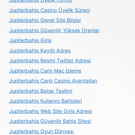
Jupiterbahis Üyelik Formu
Jupiterbahis Casino Üyelik Süreci
Jupiterbahis Genel Site Bilgisi
Jupiterbahis Güvenilir Yüksek Oranlar
Jupiterbahis Giriş
Jupiterbahis Kayıtlı Adres
Jupiterbahis Resmi Twitter Adresi
Jupiterbahis Canlı Maç İzleme
Jupiterbahis Canlı Casino Avantajları
Jupiterbahis Belge Teslimi
Jupiterbahis Kullanıcı Bahisleri
Jupiterbahis Web Site Giriş Adresi
Jupiterbahis Güvenilir Bahis Sitesi
Jupiterbahis Oyun Dünyası