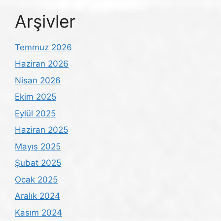
Arşivler
Temmuz 2026
Haziran 2026
Nisan 2026
Ekim 2025
Eylül 2025
Haziran 2025
Mayıs 2025
Şubat 2025
Ocak 2025
Aralık 2024
Kasım 2024