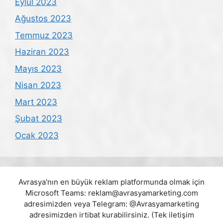
Eylül 2023
Ağustos 2023
Temmuz 2023
Haziran 2023
Mayıs 2023
Nisan 2023
Mart 2023
Şubat 2023
Ocak 2023
Avrasya'nın en büyük reklam platformunda olmak için
Microsoft Teams:
reklam@avrasyamarketing.com
adresimizden veya Telegram: @Avrasyamarketing
adresimizden irtibat kurabilirsiniz. (Tek iletişim