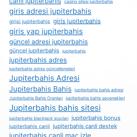
canli jupiterbahis
casino sitesi jupiterbahis
giris adresi jupiterbahis
giris jupiterbahis
girisi jupiterbahis
giris yap jupiterbahis
güncel adresi jupiterbahis
güncel jupiterbahis
jupiterbahis
jupiterbahis adres
jupiterbahis adres güncellemeleri
Jupiterbahis Adresi
Jupiterbahis Bahis
jupiterbahis bahis adresi
Jupiterbahis Bahis Oranları
jupiterbahis bahis seçenekleri
Jupiterbahis bahis sitesi
jupiterbahis bonus
jupiterbahis blackjack i̇puçları
jupiterbahis canli destek
jupiterbahis canli
jupiterbahis canli maç izle