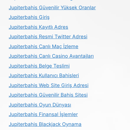
Jupiterbahis Güvenilir Yüksek Oranlar
Jupiterbahis Giriş
Jupiterbahis Kayıtlı Adres
Jupiterbahis Resmi Twitter Adresi
Jupiterbahis Canlı Maç İzleme
Jupiterbahis Canlı Casino Avantajları
Jupiterbahis Belge Teslimi
Jupiterbahis Kullanıcı Bahisleri
Jupiterbahis Web Site Giriş Adresi
Jupiterbahis Güvenilir Bahis Sitesi
Jupiterbahis Oyun Dünyası
Jupiterbahis Finansal İşlemler
Jupiterbahis Blackjack Oynama