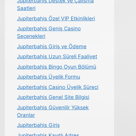
Jupiterbahis Destek ve Çalışma
Saatleri
Jupiterbahis Özel VIP Etkinlikleri
Jupiterbahis Geniş Casino
Seçenekleri
Jupiterbahis Giriş ve Ödeme
Jupiterbahis Uzun Süreli Faaliyet
Jupiterbahis Bingo Oyun Bölümü
Jupiterbahis Üyelik Formu
Jupiterbahis Casino Üyelik Süreci
Jupiterbahis Genel Site Bilgisi
Jupiterbahis Güvenilir Yüksek
Oranlar
Jupiterbahis Giriş
Jupiterbahis Kayıtlı Adres