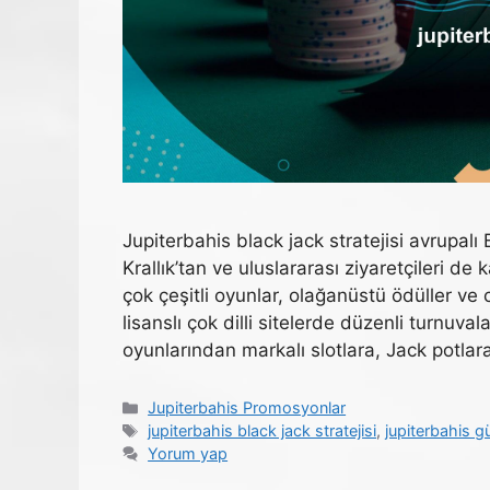
Jupiterbahis black jack stratejisi avrupalı 
Krallık’tan ve uluslararası ziyaretçileri de
çok çeşitli oyunlar, olağanüstü ödüller ve
lisanslı çok dilli sitelerde düzenli turnuvala
oyunlarından markalı slotlara, Jack potla
Kategoriler
Jupiterbahis Promosyonlar
Etiketler
jupiterbahis black jack stratejisi
,
jupiterbahis g
Yorum yap