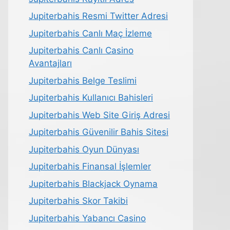
Jupiterbahis Resmi Twitter Adresi
Jupiterbahis Canlı Maç İzleme
Jupiterbahis Canlı Casino
Avantajları
Jupiterbahis Belge Teslimi
Jupiterbahis Kullanıcı Bahisleri
Jupiterbahis Web Site Giriş Adresi
Jupiterbahis Güvenilir Bahis Sitesi
Jupiterbahis Oyun Dünyası
Jupiterbahis Finansal İşlemler
Jupiterbahis Blackjack Oynama
Jupiterbahis Skor Takibi
Jupiterbahis Yabancı Casino