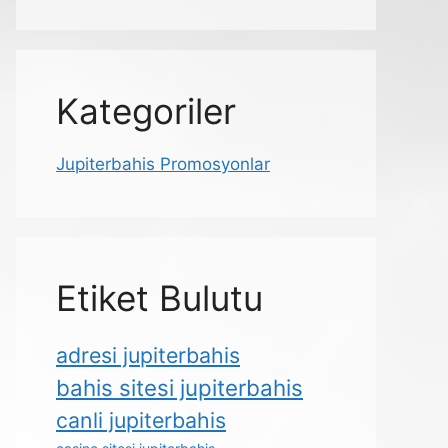
Kategoriler
Jupiterbahis Promosyonlar
Etiket Bulutu
adresi jupiterbahis
bahis sitesi jupiterbahis
canli jupiterbahis