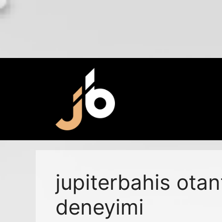
İçeriğe
atla
jupiterbahis otan
deneyimi