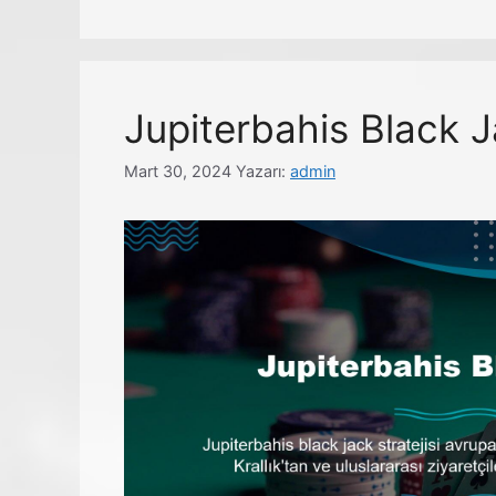
Jupiterbahis Black Ja
Mart 30, 2024
Yazarı:
admin