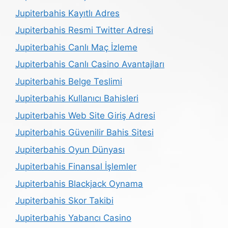
Jupiterbahis Kayıtlı Adres
Jupiterbahis Resmi Twitter Adresi
Jupiterbahis Canlı Maç İzleme
Jupiterbahis Canlı Casino Avantajları
Jupiterbahis Belge Teslimi
Jupiterbahis Kullanıcı Bahisleri
Jupiterbahis Web Site Giriş Adresi
Jupiterbahis Güvenilir Bahis Sitesi
Jupiterbahis Oyun Dünyası
Jupiterbahis Finansal İşlemler
Jupiterbahis Blackjack Oynama
Jupiterbahis Skor Takibi
Jupiterbahis Yabancı Casino