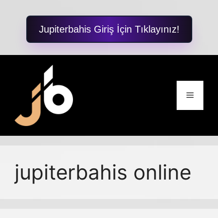
Jupiterbahis Giriş İçin Tıklayınız!
İçeriğe
atla
Menü
jupiterbahis online