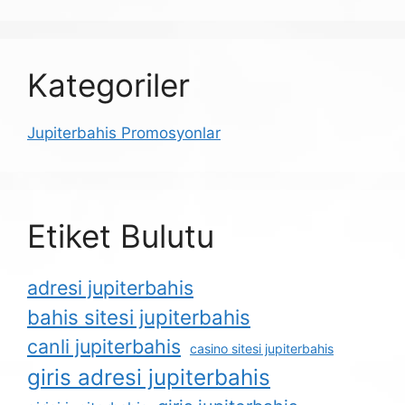
Kategoriler
Jupiterbahis Promosyonlar
Etiket Bulutu
adresi jupiterbahis
bahis sitesi jupiterbahis
canli jupiterbahis
casino sitesi jupiterbahis
giris adresi jupiterbahis