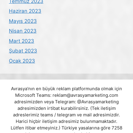
Temmuz 2023
Haziran 2023
Mayıs 2023
Nisan 2023
Mart 2023
Şubat 2023
Ocak 2023
Avrasya'nın en büyük reklam platformunda olmak için
Microsoft Teams:
reklam@avrasyamarketing.com
adresimizden veya Telegram: @Avrasyamarketing
adresimizden irtibat kurabilirsiniz. (Tek iletişim
adreslerimiz teams / telegram ve mail adresimizdir.
Harici hiçbir iletişim adresimiz bulunmamaktadır.
Lütfen itibar etmeyiniz.) Türkiye yasalarına göre 7258