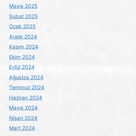
Mayıs 2025
Şubat 2025
Ocak 2025
Aralık 2024
Kasım 2024
Ekim 2024
Eylül 2024
Ağustos 2024
Temmuz 2024
Haziran 2024
Mayıs 2024
Nisan 2024
Mart 2024