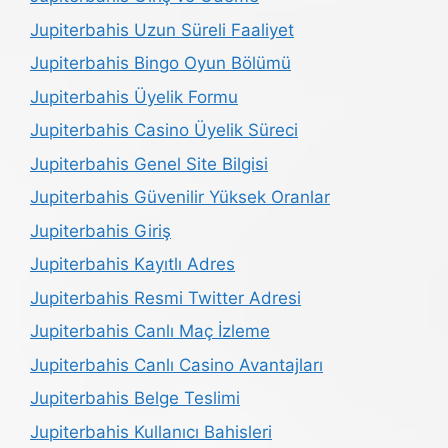
Jupiterbahis Uzun Süreli Faaliyet
Jupiterbahis Bingo Oyun Bölümü
Jupiterbahis Üyelik Formu
Jupiterbahis Casino Üyelik Süreci
Jupiterbahis Genel Site Bilgisi
Jupiterbahis Güvenilir Yüksek Oranlar
Jupiterbahis Giriş
Jupiterbahis Kayıtlı Adres
Jupiterbahis Resmi Twitter Adresi
Jupiterbahis Canlı Maç İzleme
Jupiterbahis Canlı Casino Avantajları
Jupiterbahis Belge Teslimi
Jupiterbahis Kullanıcı Bahisleri