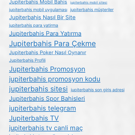
Jupiterbahis Mobil Bahis
jupiterbahis mobil sitesi
jupiterbahis mobil uygulaması
jupiterbahis müşteriler
Jupiterbahis Nasıl Bir Site
jupiterbahis para yatirma
Jupiterbahis Para Yatırma
Jupiterbahis Para Çekme
Jupiterbahis Poker Nasıl Oynanır
Jupiterbahis Profili
Jupiterbahis Promosyon
jupiterbahis promosyon kodu
jupiterbahis sitesi
jupiterbahis son giriş adresi
Jupiterbahis Spor Bahisleri
jupiterbahis telegram
Jupiterbahis TV
jupiterbahis tv canli maç