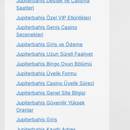
Jupiterbahis Destek ve Çalışma
Saatleri
Jupiterbahis Özel VIP Etkinlikleri
Jupiterbahis Geniş Casino
Seçenekleri
Jupiterbahis Giriş ve Ödeme
Jupiterbahis Uzun Süreli Faaliyet
Jupiterbahis Bingo Oyun Bölümü
Jupiterbahis Üyelik Formu
Jupiterbahis Casino Üyelik Süreci
Jupiterbahis Genel Site Bilgisi
Jupiterbahis Güvenilir Yüksek
Oranlar
Jupiterbahis Giriş
Jupiterbahis Kayıtlı Adres