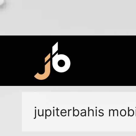
İçeriğe
atla
jupiterbahis mobil 