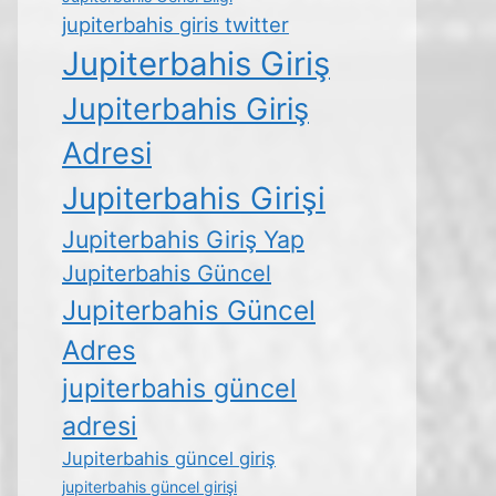
jupiterbahis giris twitter
Jupiterbahis Giriş
Jupiterbahis Giriş
Adresi
Jupiterbahis Girişi
Jupiterbahis Giriş Yap
Jupiterbahis Güncel
Jupiterbahis Güncel
Adres
jupiterbahis güncel
adresi
Jupiterbahis güncel giriş
jupiterbahis güncel girişi