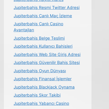
Jupiterbahis Resmi Twitter Adresi
Jupiterbahis Canlı Maç İzleme
Jupiterbahis Canlı Casino
Avantajları
Jupiterbahis Belge Teslimi
Jupiterbahis Kullanıcı Bahisleri
Jupiterbahis Web Site Giriş Adresi
Jupiterbahis Güvenilir Bahis Sitesi
Jupiterbahis Oyun Dünyası
Jupiterbahis Finansal İşlemler
Jupiterbahis Blackjack Oynama
Jupiterbahis Skor Takibi
Jupiterbahis Yabancı Casino