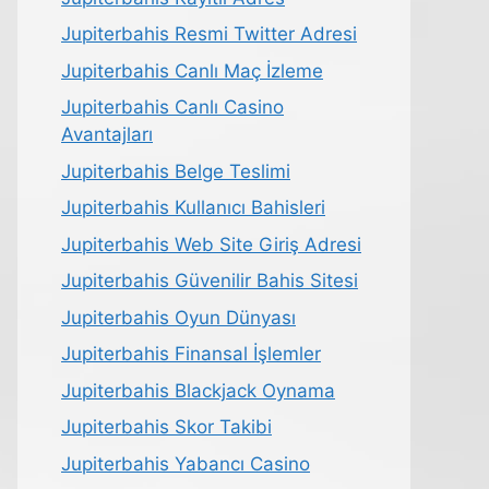
Jupiterbahis Resmi Twitter Adresi
Jupiterbahis Canlı Maç İzleme
Jupiterbahis Canlı Casino
Avantajları
Jupiterbahis Belge Teslimi
Jupiterbahis Kullanıcı Bahisleri
Jupiterbahis Web Site Giriş Adresi
Jupiterbahis Güvenilir Bahis Sitesi
Jupiterbahis Oyun Dünyası
Jupiterbahis Finansal İşlemler
Jupiterbahis Blackjack Oynama
Jupiterbahis Skor Takibi
Jupiterbahis Yabancı Casino