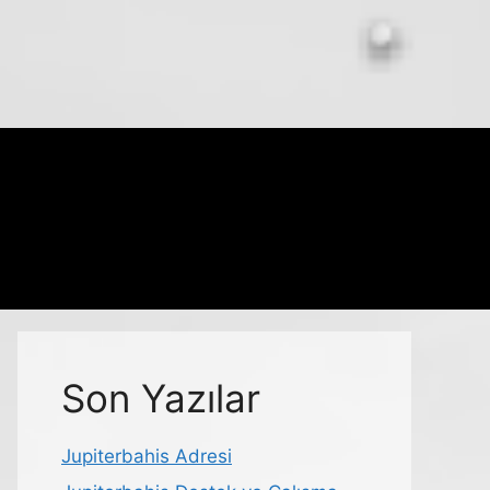
Son Yazılar
Jupiterbahis Adresi