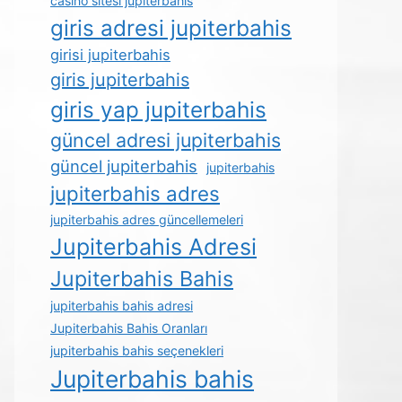
casino sitesi jupiterbahis
giris adresi jupiterbahis
girisi jupiterbahis
giris jupiterbahis
giris yap jupiterbahis
güncel adresi jupiterbahis
güncel jupiterbahis
jupiterbahis
jupiterbahis adres
jupiterbahis adres güncellemeleri
Jupiterbahis Adresi
Jupiterbahis Bahis
jupiterbahis bahis adresi
Jupiterbahis Bahis Oranları
jupiterbahis bahis seçenekleri
Jupiterbahis bahis