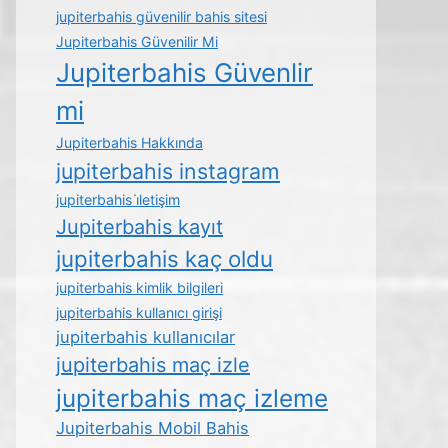
jupiterbahis güvenilir bahis sitesi
Jupiterbahis Güvenilir Mi
Jupiterbahis Güvenlir
mi
Jupiterbahis Hakkında
jupiterbahis instagram
jupiterbahis i̇letişim
Jupiterbahis kayıt
jupiterbahis kaç oldu
jupiterbahis kimlik bilgileri
jupiterbahis kullanıcı girişi
jupiterbahis kullanıcılar
jupiterbahis maç izle
jupiterbahis maç izleme
Jupiterbahis Mobil Bahis