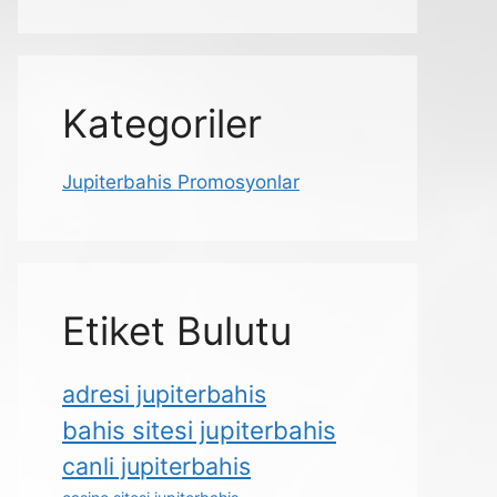
Kategoriler
Jupiterbahis Promosyonlar
Etiket Bulutu
adresi jupiterbahis
bahis sitesi jupiterbahis
canli jupiterbahis