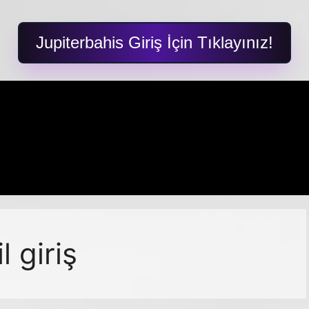
Jupiterbahis Giriş İçin Tıklayınız!
 giriş