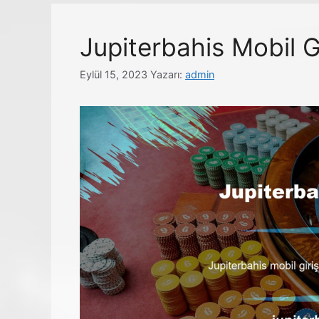
Jupiterbahis Mobil G
Eylül 15, 2023
Yazarı:
admin