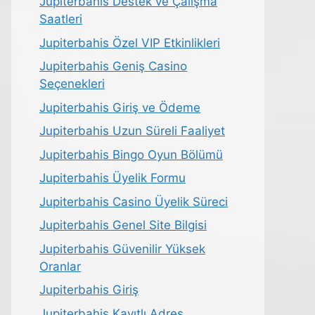
Jupiterbahis Destek ve Çalışma
Saatleri
Jupiterbahis Özel VIP Etkinlikleri
Jupiterbahis Geniş Casino
Seçenekleri
Jupiterbahis Giriş ve Ödeme
Jupiterbahis Uzun Süreli Faaliyet
Jupiterbahis Bingo Oyun Bölümü
Jupiterbahis Üyelik Formu
Jupiterbahis Casino Üyelik Süreci
Jupiterbahis Genel Site Bilgisi
Jupiterbahis Güvenilir Yüksek
Oranlar
Jupiterbahis Giriş
Jupiterbahis Kayıtlı Adres