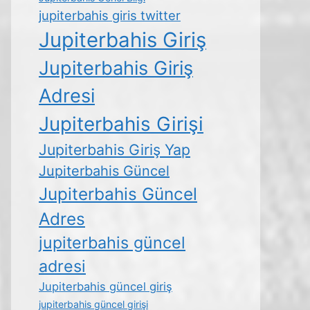
jupiterbahis giris twitter
Jupiterbahis Giriş
Jupiterbahis Giriş
Adresi
Jupiterbahis Girişi
Jupiterbahis Giriş Yap
Jupiterbahis Güncel
Jupiterbahis Güncel
Adres
jupiterbahis güncel
adresi
Jupiterbahis güncel giriş
jupiterbahis güncel girişi