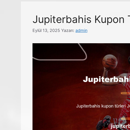
Jupiterbahis Kupon T
Eylül 13, 2025
Yazarı:
admin