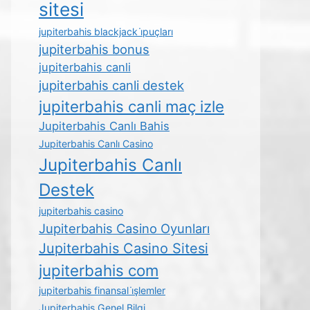
sitesi
jupiterbahis blackjack i̇puçları
jupiterbahis bonus
jupiterbahis canli
jupiterbahis canli destek
jupiterbahis canli maç izle
Jupiterbahis Canlı Bahis
Jupiterbahis Canlı Casino
Jupiterbahis Canlı
Destek
jupiterbahis casino
Jupiterbahis Casino Oyunları
Jupiterbahis Casino Sitesi
jupiterbahis com
jupiterbahis finansal i̇şlemler
Jupiterbahis Genel Bilgi