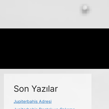
Son Yazılar
Jupiterbahis Adresi