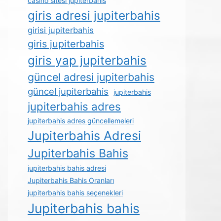
casino sitesi jupiterbahis
giris adresi jupiterbahis
girisi jupiterbahis
giris jupiterbahis
giris yap jupiterbahis
güncel adresi jupiterbahis
güncel jupiterbahis
jupiterbahis
jupiterbahis adres
jupiterbahis adres güncellemeleri
Jupiterbahis Adresi
Jupiterbahis Bahis
jupiterbahis bahis adresi
Jupiterbahis Bahis Oranları
jupiterbahis bahis seçenekleri
Jupiterbahis bahis