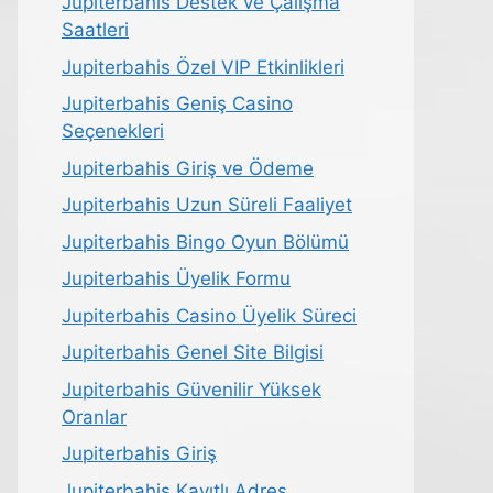
Jupiterbahis Destek ve Çalışma
Saatleri
Jupiterbahis Özel VIP Etkinlikleri
Jupiterbahis Geniş Casino
Seçenekleri
Jupiterbahis Giriş ve Ödeme
Jupiterbahis Uzun Süreli Faaliyet
Jupiterbahis Bingo Oyun Bölümü
Jupiterbahis Üyelik Formu
Jupiterbahis Casino Üyelik Süreci
Jupiterbahis Genel Site Bilgisi
Jupiterbahis Güvenilir Yüksek
Oranlar
Jupiterbahis Giriş
Jupiterbahis Kayıtlı Adres