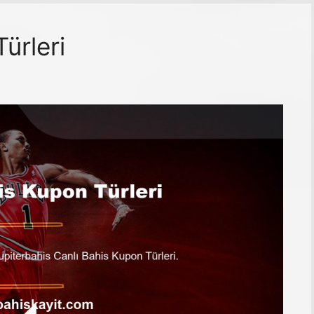
ürleri