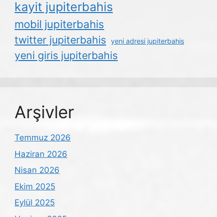
kayit jupiterbahis
mobil jupiterbahis
twitter jupiterbahis
yeni adresi jupiterbahis
yeni giris jupiterbahis
Arşivler
Temmuz 2026
Haziran 2026
Nisan 2026
Ekim 2025
Eylül 2025