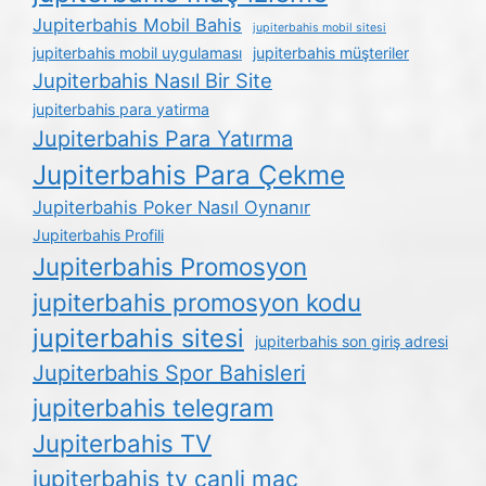
Jupiterbahis Mobil Bahis
jupiterbahis mobil sitesi
jupiterbahis mobil uygulaması
jupiterbahis müşteriler
Jupiterbahis Nasıl Bir Site
jupiterbahis para yatirma
Jupiterbahis Para Yatırma
Jupiterbahis Para Çekme
Jupiterbahis Poker Nasıl Oynanır
Jupiterbahis Profili
Jupiterbahis Promosyon
jupiterbahis promosyon kodu
jupiterbahis sitesi
jupiterbahis son giriş adresi
Jupiterbahis Spor Bahisleri
jupiterbahis telegram
Jupiterbahis TV
jupiterbahis tv canli maç