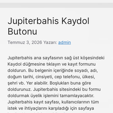
Jupiterbahis Kaydol
Butonu
Temmuz 3, 2026
Yazarı:
admin
Jupiterbahis ana sayfasının sağ üst köşesindeki
Kaydol düğmesine tıklayın ve kayıt formunu
doldurun. Bu belgenin içeriğinde soyadı, adı,
doğum tarihi, cinsiyeti, cep telefonu, ülkesi,
şehri vb. Yer alabilir. Boşlukları buna göre
doldurunuz. Jupiterbahis sitesindeki bu formu
doldurmak üyelik işlemini tamamlayacaktır.
Jupiterbahis kayıt sayfası, kullanıcılarının tüm
istek ve ihtiyaçlarını karşıladığı için sayfaya