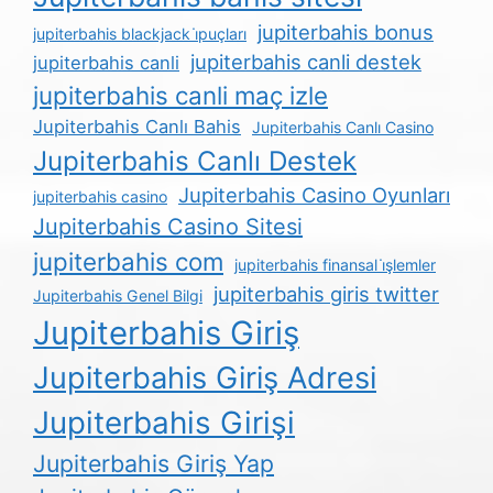
jupiterbahis bonus
jupiterbahis blackjack i̇puçları
jupiterbahis canli destek
jupiterbahis canli
jupiterbahis canli maç izle
Jupiterbahis Canlı Bahis
Jupiterbahis Canlı Casino
Jupiterbahis Canlı Destek
Jupiterbahis Casino Oyunları
jupiterbahis casino
Jupiterbahis Casino Sitesi
jupiterbahis com
jupiterbahis finansal i̇şlemler
jupiterbahis giris twitter
Jupiterbahis Genel Bilgi
Jupiterbahis Giriş
Jupiterbahis Giriş Adresi
Jupiterbahis Girişi
Jupiterbahis Giriş Yap