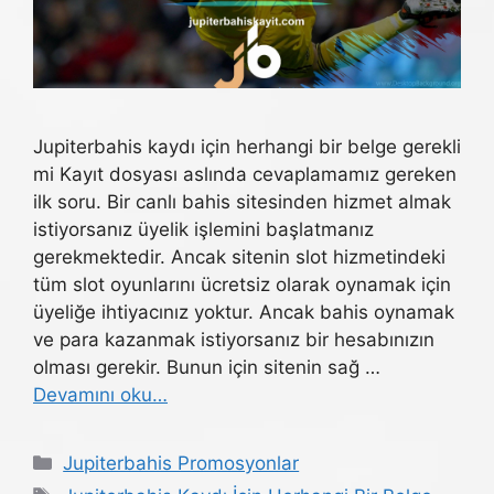
Jupiterbahis kaydı için herhangi bir belge gerekli
mi Kayıt dosyası aslında cevaplamamız gereken
ilk soru. Bir canlı bahis sitesinden hizmet almak
istiyorsanız üyelik işlemini başlatmanız
gerekmektedir. Ancak sitenin slot hizmetindeki
tüm slot oyunlarını ücretsiz olarak oynamak için
üyeliğe ihtiyacınız yoktur. Ancak bahis oynamak
ve para kazanmak istiyorsanız bir hesabınızın
olması gerekir. Bunun için sitenin sağ …
Devamını oku…
Kategoriler
Jupiterbahis Promosyonlar
Etiketler