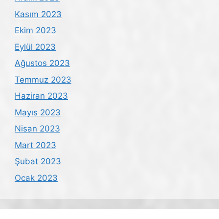
Kasım 2023
Ekim 2023
Eylül 2023
Ağustos 2023
Temmuz 2023
Haziran 2023
Mayıs 2023
Nisan 2023
Mart 2023
Şubat 2023
Ocak 2023