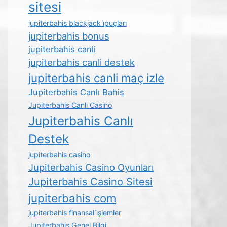
sitesi
jupiterbahis blackjack i̇puçları
jupiterbahis bonus
jupiterbahis canli
jupiterbahis canli destek
jupiterbahis canli maç izle
Jupiterbahis Canlı Bahis
Jupiterbahis Canlı Casino
Jupiterbahis Canlı
Destek
jupiterbahis casino
Jupiterbahis Casino Oyunları
Jupiterbahis Casino Sitesi
jupiterbahis com
jupiterbahis finansal i̇şlemler
Jupiterbahis Genel Bilgi