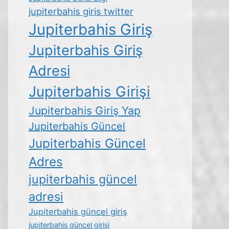
jupiterbahis giris twitter
Jupiterbahis Giriş
Jupiterbahis Giriş
Adresi
Jupiterbahis Girişi
Jupiterbahis Giriş Yap
Jupiterbahis Güncel
Jupiterbahis Güncel
Adres
jupiterbahis güncel
adresi
Jupiterbahis güncel giriş
jupiterbahis güncel girişi