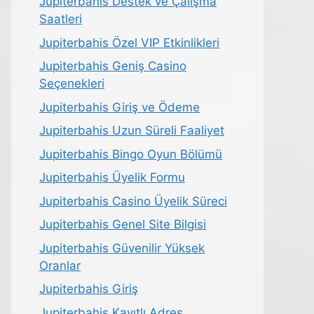
Jupiterbahis Destek ve Çalışma
Saatleri
Jupiterbahis Özel VIP Etkinlikleri
Jupiterbahis Geniş Casino
Seçenekleri
Jupiterbahis Giriş ve Ödeme
Jupiterbahis Uzun Süreli Faaliyet
Jupiterbahis Bingo Oyun Bölümü
Jupiterbahis Üyelik Formu
Jupiterbahis Casino Üyelik Süreci
Jupiterbahis Genel Site Bilgisi
Jupiterbahis Güvenilir Yüksek
Oranlar
Jupiterbahis Giriş
Jupiterbahis Kayıtlı Adres