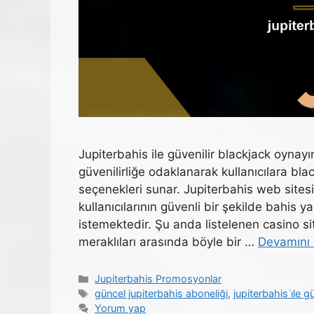
Jupiterbahis ile güvenilir blackjack oynayı
güvenilirliğe odaklanarak kullanıcılara black
seçenekleri sunar. Jupiterbahis web sitesi
kullanıcılarının güvenli bir şekilde bahis
istemektedir. Şu anda listelenen casino si
meraklıları arasında böyle bir …
Devamını
Kategoriler
Jupiterbahis Promosyonlar
Etiketler
güncel jupiterbahis aboneliği
,
jupiterbahis i̇le 
Yorum yap