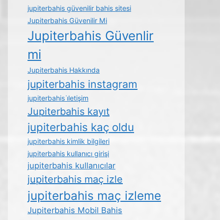
jupiterbahis güvenilir bahis sitesi
Jupiterbahis Güvenilir Mi
Jupiterbahis Güvenlir
mi
Jupiterbahis Hakkında
jupiterbahis instagram
jupiterbahis i̇letişim
Jupiterbahis kayıt
jupiterbahis kaç oldu
jupiterbahis kimlik bilgileri
jupiterbahis kullanıcı girişi
jupiterbahis kullanıcılar
jupiterbahis maç izle
jupiterbahis maç izleme
Jupiterbahis Mobil Bahis