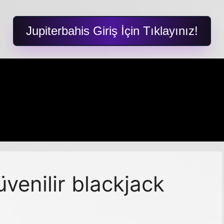
Jupiterbahis Giriş İçin Tıklayınız!
güvenilir blackjack