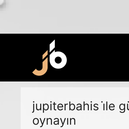
İçeriğe
atla
jupiterbahis i̇le 
oynayın