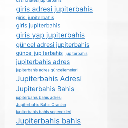
casino sitesi jupiterbahis
giris adresi jupiterbahis
girisi jupiterbahis
giris jupiterbahis
giris yap jupiterbahis
güncel adresi jupiterbahis
güncel jupiterbahis
jupiterbahis
jupiterbahis adres
jupiterbahis adres güncellemeleri
Jupiterbahis Adresi
Jupiterbahis Bahis
jupiterbahis bahis adresi
Jupiterbahis Bahis Oranları
jupiterbahis bahis seçenekleri
Jupiterbahis bahis