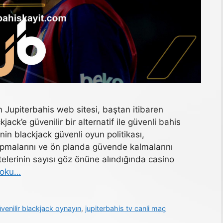
n Jupiterbahis web sitesi, baştan itibaren
jack’e güvenilir bir alternatif ile güvenli bahis
nin blackjack güvenli oyun politikası,
 yapmalarını ve ön planda güvende kalmalarını
telerinin sayısı göz önüne alındığında casino
 oku…
güvenilir blackjack oynayın
,
jupiterbahis tv canli maç