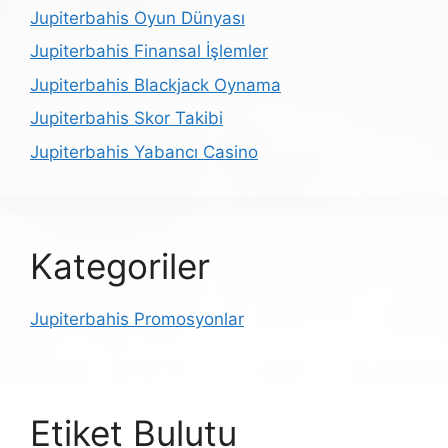
Jupiterbahis Oyun Dünyası
Jupiterbahis Finansal İşlemler
Jupiterbahis Blackjack Oynama
Jupiterbahis Skor Takibi
Jupiterbahis Yabancı Casino
Kategoriler
Jupiterbahis Promosyonlar
Etiket Bulutu