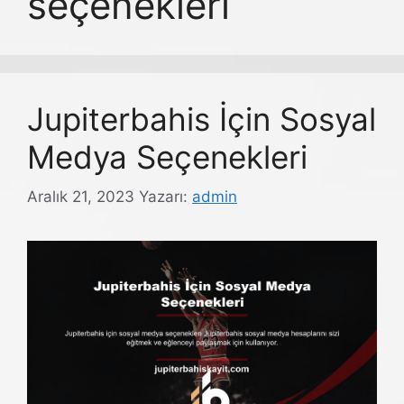
seçenekleri
Jupiterbahis İçin Sosyal
Medya Seçenekleri
Aralık 21, 2023
Yazarı:
admin