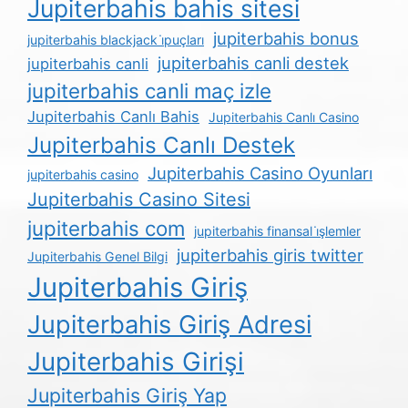
Jupiterbahis bahis sitesi
jupiterbahis bonus
jupiterbahis blackjack i̇puçları
jupiterbahis canli destek
jupiterbahis canli
jupiterbahis canli maç izle
Jupiterbahis Canlı Bahis
Jupiterbahis Canlı Casino
Jupiterbahis Canlı Destek
Jupiterbahis Casino Oyunları
jupiterbahis casino
Jupiterbahis Casino Sitesi
jupiterbahis com
jupiterbahis finansal i̇şlemler
jupiterbahis giris twitter
Jupiterbahis Genel Bilgi
Jupiterbahis Giriş
Jupiterbahis Giriş Adresi
Jupiterbahis Girişi
Jupiterbahis Giriş Yap