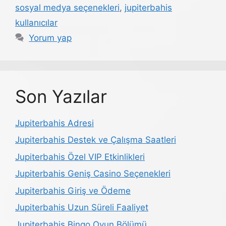
sosyal medya seçenekleri
,
jupiterbahis
kullanıcılar
Yorum yap
Son Yazılar
Jupiterbahis Adresi
Jupiterbahis Destek ve Çalışma Saatleri
Jupiterbahis Özel VIP Etkinlikleri
Jupiterbahis Geniş Casino Seçenekleri
Jupiterbahis Giriş ve Ödeme
Jupiterbahis Uzun Süreli Faaliyet
Jupiterbahis Bingo Oyun Bölümü