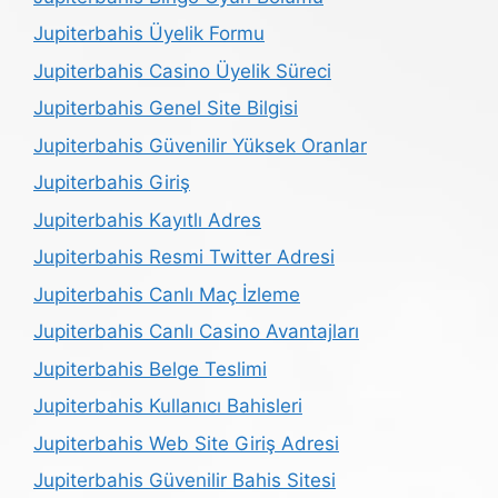
Jupiterbahis Üyelik Formu
Jupiterbahis Casino Üyelik Süreci
Jupiterbahis Genel Site Bilgisi
Jupiterbahis Güvenilir Yüksek Oranlar
Jupiterbahis Giriş
Jupiterbahis Kayıtlı Adres
Jupiterbahis Resmi Twitter Adresi
Jupiterbahis Canlı Maç İzleme
Jupiterbahis Canlı Casino Avantajları
Jupiterbahis Belge Teslimi
Jupiterbahis Kullanıcı Bahisleri
Jupiterbahis Web Site Giriş Adresi
Jupiterbahis Güvenilir Bahis Sitesi