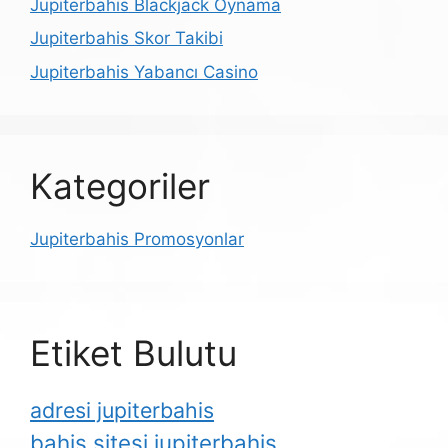
Jupiterbahis Blackjack Oynama
Jupiterbahis Skor Takibi
Jupiterbahis Yabancı Casino
Kategoriler
Jupiterbahis Promosyonlar
Etiket Bulutu
adresi jupiterbahis
bahis sitesi jupiterbahis