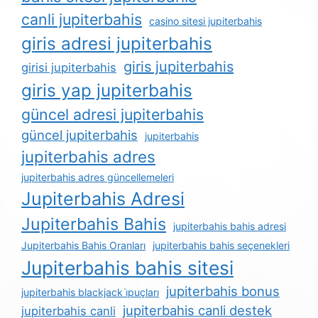
canli jupiterbahis
casino sitesi jupiterbahis
giris adresi jupiterbahis
giris jupiterbahis
girisi jupiterbahis
giris yap jupiterbahis
güncel adresi jupiterbahis
güncel jupiterbahis
jupiterbahis
jupiterbahis adres
jupiterbahis adres güncellemeleri
Jupiterbahis Adresi
Jupiterbahis Bahis
jupiterbahis bahis adresi
Jupiterbahis Bahis Oranları
jupiterbahis bahis seçenekleri
Jupiterbahis bahis sitesi
jupiterbahis bonus
jupiterbahis blackjack i̇puçları
jupiterbahis canli destek
jupiterbahis canli