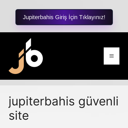
Jupiterbahis Giriş İçin Tıklayınız!
İçeriğe
atla
Menü
jupiterbahis güvenli
site