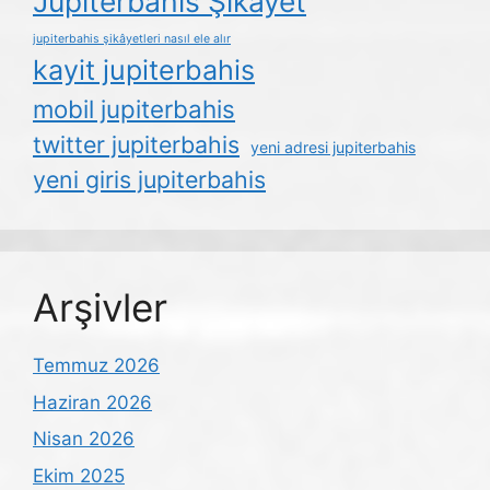
Jupiterbahis Şikayet
jupiterbahis şikâyetleri nasıl ele alır
kayit jupiterbahis
mobil jupiterbahis
twitter jupiterbahis
yeni adresi jupiterbahis
yeni giris jupiterbahis
Arşivler
Temmuz 2026
Haziran 2026
Nisan 2026
Ekim 2025