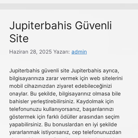
Jupiterbahis Güvenli
Site
Haziran 28, 2025
Yazarı:
admin
Jupiterbahis güvenli site Jupiterbahis ayrıca,
bilgisayarınıza zarar vermek için web sitelerini
mobil cihazınızdan ziyaret edebileceğinizi
onaylar. Bu şekilde, bilgisayarınız olmasa bile
bahisler yerleştirebilirsiniz. Kaydolmak için
telefonunuzu kullanıyorsanız, başarılarınızı
göstermek için farklı ödüller arasından seçim
yapabilirsiniz. Bu bonuslardan en iyi şekilde
yararlanmak istiyorsanız, cep telefonunuzdan