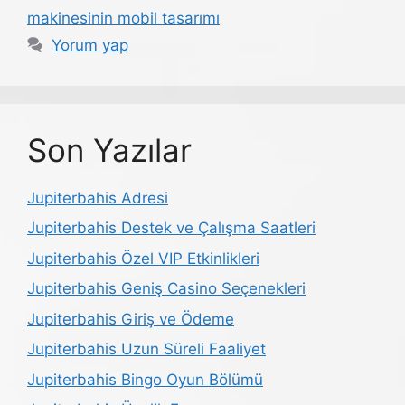
makinesinin mobil tasarımı
Yorum yap
Son Yazılar
Jupiterbahis Adresi
Jupiterbahis Destek ve Çalışma Saatleri
Jupiterbahis Özel VIP Etkinlikleri
Jupiterbahis Geniş Casino Seçenekleri
Jupiterbahis Giriş ve Ödeme
Jupiterbahis Uzun Süreli Faaliyet
Jupiterbahis Bingo Oyun Bölümü