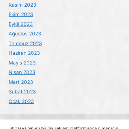
Kasım 2023
Ekim 2023
Eylül 2023
Ağustos 2023
Temmuz 2023
Haziran 2023
Mayıs 2023
Nisan 2023
Mart 2023
Şubat 2023
Ocak 2023
Avrasya'nın en büyük reklam platformunda olmak için