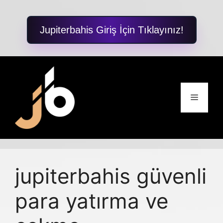
Jupiterbahis Giriş İçin Tıklayınız!
İçeriğe
atla
Menü
jupiterbahis güvenli
para yatırma ve