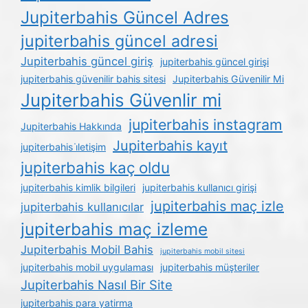
Jupiterbahis Güncel Adres
jupiterbahis güncel adresi
Jupiterbahis güncel giriş
jupiterbahis güncel girişi
jupiterbahis güvenilir bahis sitesi
Jupiterbahis Güvenilir Mi
Jupiterbahis Güvenlir mi
jupiterbahis instagram
Jupiterbahis Hakkında
Jupiterbahis kayıt
jupiterbahis i̇letişim
jupiterbahis kaç oldu
jupiterbahis kimlik bilgileri
jupiterbahis kullanıcı girişi
jupiterbahis maç izle
jupiterbahis kullanıcılar
jupiterbahis maç izleme
Jupiterbahis Mobil Bahis
jupiterbahis mobil sitesi
jupiterbahis mobil uygulaması
jupiterbahis müşteriler
Jupiterbahis Nasıl Bir Site
jupiterbahis para yatirma