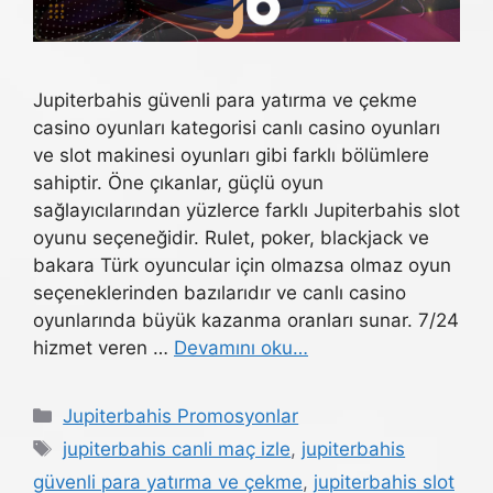
Jupiterbahis güvenli para yatırma ve çekme
casino oyunları kategorisi canlı casino oyunları
ve slot makinesi oyunları gibi farklı bölümlere
sahiptir. Öne çıkanlar, güçlü oyun
sağlayıcılarından yüzlerce farklı Jupiterbahis slot
oyunu seçeneğidir. Rulet, poker, blackjack ve
bakara Türk oyuncular için olmazsa olmaz oyun
seçeneklerinden bazılarıdır ve canlı casino
oyunlarında büyük kazanma oranları sunar. 7/24
hizmet veren …
Devamını oku…
Kategoriler
Jupiterbahis Promosyonlar
Etiketler
jupiterbahis canli maç izle
,
jupiterbahis
güvenli para yatırma ve çekme
,
jupiterbahis slot