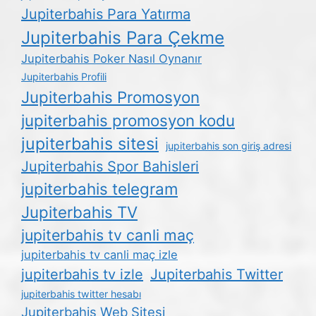
Jupiterbahis Para Yatırma
Jupiterbahis Para Çekme
Jupiterbahis Poker Nasıl Oynanır
Jupiterbahis Profili
Jupiterbahis Promosyon
jupiterbahis promosyon kodu
jupiterbahis sitesi
jupiterbahis son giriş adresi
Jupiterbahis Spor Bahisleri
jupiterbahis telegram
Jupiterbahis TV
jupiterbahis tv canli maç
jupiterbahis tv canli maç izle
jupiterbahis tv izle
Jupiterbahis Twitter
jupiterbahis twitter hesabı
Jupiterbahis Web Sitesi