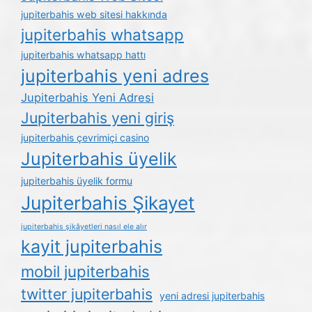
jupiterbahis web sitesi hakkında
jupiterbahis whatsapp
jupiterbahis whatsapp hattı
jupiterbahis yeni adres
Jupiterbahis Yeni Adresi
Jupiterbahis yeni giriş
jupiterbahis çevrimiçi casino
Jupiterbahis üyelik
jupiterbahis üyelik formu
Jupiterbahis Şikayet
jupiterbahis şikâyetleri nasıl ele alır
kayit jupiterbahis
mobil jupiterbahis
twitter jupiterbahis
yeni adresi jupiterbahis