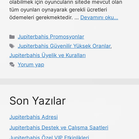
olabilmek için oyuncuların sitede mevcut olan
tüm oyunları oynayarak gerekli ücretleri
ödemeleri gerekmektedir. …
Devamını oku…
Kategoriler
Jupiterbahis Promosyonlar
Etiketler
Jupiterbahis Güvenilir Yüksek Oranlar
,
Jupiterbahis Üyelik ve Kuralları
Yorum yap
Son Yazılar
Jupiterbahis Adresi
Jupiterbahis Destek ve Çalışma Saatleri
Jupiterbahis Özel VIP Etkinlikleri