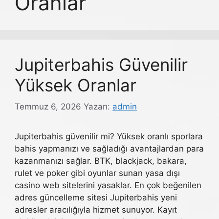
Oranlar
Jupiterbahis Güvenilir
Yüksek Oranlar
Temmuz 6, 2026
Yazarı:
admin
Jupiterbahis güvenilir mi? Yüksek oranlı sporlara
bahis yapmanızı ve sağladığı avantajlardan para
kazanmanızı sağlar. BTK, blackjack, bakara,
rulet ve poker gibi oyunlar sunan yasa dışı
casino web sitelerini yasaklar. En çok beğenilen
adres güncelleme sitesi Jupiterbahis yeni
adresler aracılığıyla hizmet sunuyor. Kayıt