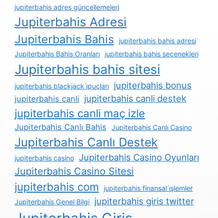
jupiterbahis adres güncellemeleri
Jupiterbahis Adresi
Jupiterbahis Bahis
jupiterbahis bahis adresi
Jupiterbahis Bahis Oranları
jupiterbahis bahis seçenekleri
Jupiterbahis bahis sitesi
jupiterbahis bonus
jupiterbahis blackjack i̇puçları
jupiterbahis canli destek
jupiterbahis canli
jupiterbahis canli maç izle
Jupiterbahis Canlı Bahis
Jupiterbahis Canlı Casino
Jupiterbahis Canlı Destek
Jupiterbahis Casino Oyunları
jupiterbahis casino
Jupiterbahis Casino Sitesi
jupiterbahis com
jupiterbahis finansal i̇şlemler
jupiterbahis giris twitter
Jupiterbahis Genel Bilgi