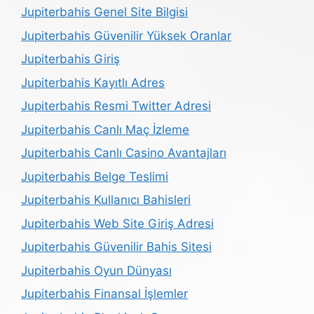
Jupiterbahis Genel Site Bilgisi
Jupiterbahis Güvenilir Yüksek Oranlar
Jupiterbahis Giriş
Jupiterbahis Kayıtlı Adres
Jupiterbahis Resmi Twitter Adresi
Jupiterbahis Canlı Maç İzleme
Jupiterbahis Canlı Casino Avantajları
Jupiterbahis Belge Teslimi
Jupiterbahis Kullanıcı Bahisleri
Jupiterbahis Web Site Giriş Adresi
Jupiterbahis Güvenilir Bahis Sitesi
Jupiterbahis Oyun Dünyası
Jupiterbahis Finansal İşlemler