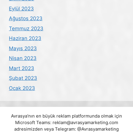
Eylül 2023
Ağustos 2023
Temmuz 2023
Haziran 2023
Mayıs 2023
Nisan 2023
Mart 2023
Şubat 2023
Ocak 2023
Avrasya'nın en büyük reklam platformunda olmak için
Microsoft Teams:
reklam@avrasyamarketing.com
adresimizden veya Telegram: @Avrasyamarketing