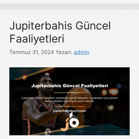
Jupiterbahis Güncel
Faaliyetleri
Temmuz 31, 2024
Yazarı:
admin