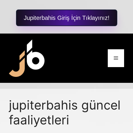
Jupiterbahis Giriş İçin Tıklayınız!
İçeriğe
atla
Menü
jupiterbahis güncel
faaliyetleri