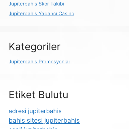
Jupiterbahis Skor Takibi
Jupiterbahis Yabancı Casino
Kategoriler
Jupiterbahis Promosyonlar
Etiket Bulutu
adresi jupiterbahis
bahis sitesi jupiterbahis