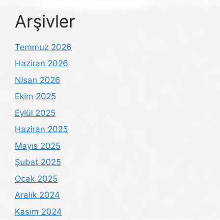
Arşivler
Temmuz 2026
Haziran 2026
Nisan 2026
Ekim 2025
Eylül 2025
Haziran 2025
Mayıs 2025
Şubat 2025
Ocak 2025
Aralık 2024
Kasım 2024