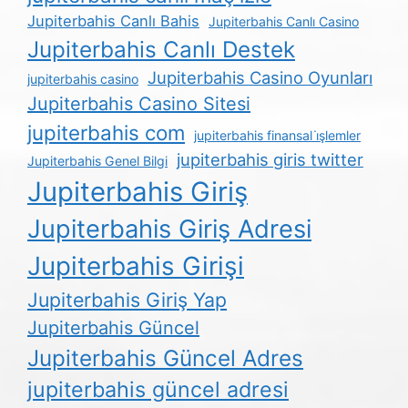
Jupiterbahis Canlı Bahis
Jupiterbahis Canlı Casino
Jupiterbahis Canlı Destek
Jupiterbahis Casino Oyunları
jupiterbahis casino
Jupiterbahis Casino Sitesi
jupiterbahis com
jupiterbahis finansal i̇şlemler
jupiterbahis giris twitter
Jupiterbahis Genel Bilgi
Jupiterbahis Giriş
Jupiterbahis Giriş Adresi
Jupiterbahis Girişi
Jupiterbahis Giriş Yap
Jupiterbahis Güncel
Jupiterbahis Güncel Adres
jupiterbahis güncel adresi