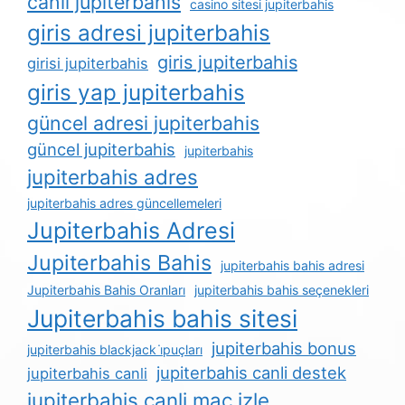
canli jupiterbahis
casino sitesi jupiterbahis
giris adresi jupiterbahis
giris jupiterbahis
girisi jupiterbahis
giris yap jupiterbahis
güncel adresi jupiterbahis
güncel jupiterbahis
jupiterbahis
jupiterbahis adres
jupiterbahis adres güncellemeleri
Jupiterbahis Adresi
Jupiterbahis Bahis
jupiterbahis bahis adresi
Jupiterbahis Bahis Oranları
jupiterbahis bahis seçenekleri
Jupiterbahis bahis sitesi
jupiterbahis bonus
jupiterbahis blackjack i̇puçları
jupiterbahis canli destek
jupiterbahis canli
jupiterbahis canli maç izle