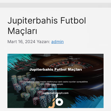
Jupiterbahis Futbol
Maçları
Mart 16, 2024
Yazarı:
admin