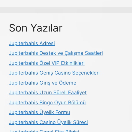
Son Yazılar
Jupiterbahis Adresi
Jupiterbahis Destek ve Çalışma Saatleri
Jupiterbahis Özel VIP Etkinlikleri
Jupiterbahis Geniş Casino Seçenekleri
Jupiterbahis Giriş ve Ödeme
Jupiterbahis Uzun Süreli Faaliyet
Jupiterbahis Bingo Oyun Bölümü
Jupiterbahis Üyelik Formu
Jupiterbahis Casino Üyelik Süreci