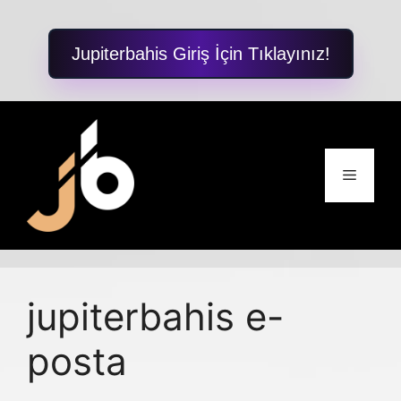
Jupiterbahis Giriş İçin Tıklayınız!
İçeriğe
atla
Menü
jupiterbahis e-
posta