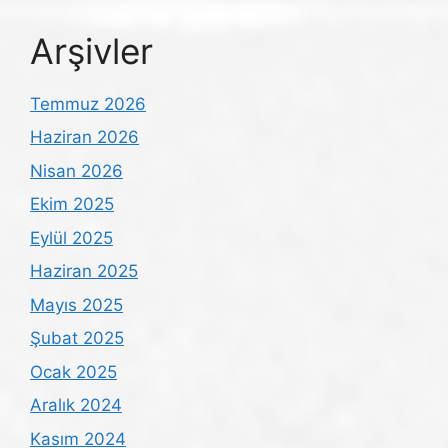
Arşivler
Temmuz 2026
Haziran 2026
Nisan 2026
Ekim 2025
Eylül 2025
Haziran 2025
Mayıs 2025
Şubat 2025
Ocak 2025
Aralık 2024
Kasım 2024