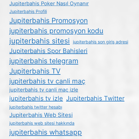
Jupiterbahis Poker Nasıl Oynanır
Jupiterbahis Profili
Jupiterbahis Promosyon
jupiterbahis promosyon kodu
jupiterbahis sitesi
jupiterbahis son giriş adresi
Jupiterbahis Spor Bahisleri
jupiterbahis telegram
Jupiterbahis TV
jupiterbahis tv canli maç
jupiterbahis tv canli maç izle
jupiterbahis tv izle
Jupiterbahis Twitter
jupiterbahis twitter hesabı
Jupiterbahis Web Sitesi
jupiterbahis web sitesi hakkında
jupiterbahis whatsapp