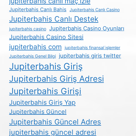
jupiterbahis canli maç izle
Jupiterbahis Canlı Bahis
Jupiterbahis Canlı Casino
Jupiterbahis Canlı Destek
Jupiterbahis Casino Oyunları
jupiterbahis casino
Jupiterbahis Casino Sitesi
jupiterbahis com
jupiterbahis finansal i̇şlemler
jupiterbahis giris twitter
Jupiterbahis Genel Bilgi
Jupiterbahis Giriş
Jupiterbahis Giriş Adresi
Jupiterbahis Girişi
Jupiterbahis Giriş Yap
Jupiterbahis Güncel
Jupiterbahis Güncel Adres
jupiterbahis güncel adresi