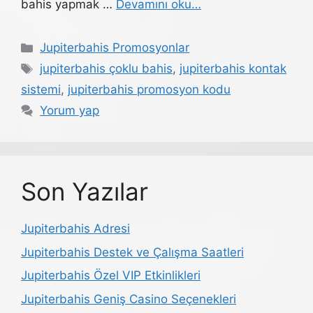
bahis yapmak …
Devamını oku…
Kategoriler
Jupiterbahis Promosyonlar
Etiketler
jupiterbahis çoklu bahis
,
jupiterbahis kontak
sistemi
,
jupiterbahis promosyon kodu
Yorum yap
Son Yazılar
Jupiterbahis Adresi
Jupiterbahis Destek ve Çalışma Saatleri
Jupiterbahis Özel VIP Etkinlikleri
Jupiterbahis Geniş Casino Seçenekleri