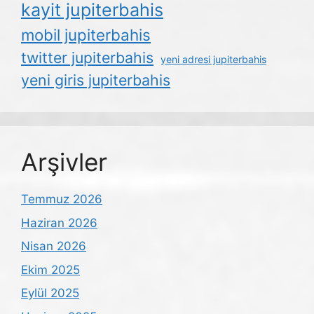
kayit jupiterbahis
mobil jupiterbahis
twitter jupiterbahis
yeni adresi jupiterbahis
yeni giris jupiterbahis
Arşivler
Temmuz 2026
Haziran 2026
Nisan 2026
Ekim 2025
Eylül 2025