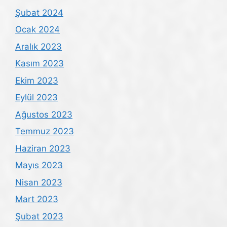
Şubat 2024
Ocak 2024
Aralık 2023
Kasım 2023
Ekim 2023
Eylül 2023
Ağustos 2023
Temmuz 2023
Haziran 2023
Mayıs 2023
Nisan 2023
Mart 2023
Şubat 2023