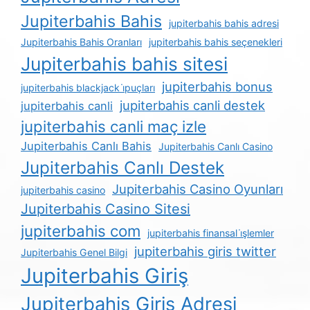
Jupiterbahis Bahis
jupiterbahis bahis adresi
Jupiterbahis Bahis Oranları
jupiterbahis bahis seçenekleri
Jupiterbahis bahis sitesi
jupiterbahis bonus
jupiterbahis blackjack i̇puçları
jupiterbahis canli destek
jupiterbahis canli
jupiterbahis canli maç izle
Jupiterbahis Canlı Bahis
Jupiterbahis Canlı Casino
Jupiterbahis Canlı Destek
Jupiterbahis Casino Oyunları
jupiterbahis casino
Jupiterbahis Casino Sitesi
jupiterbahis com
jupiterbahis finansal i̇şlemler
jupiterbahis giris twitter
Jupiterbahis Genel Bilgi
Jupiterbahis Giriş
Jupiterbahis Giriş Adresi