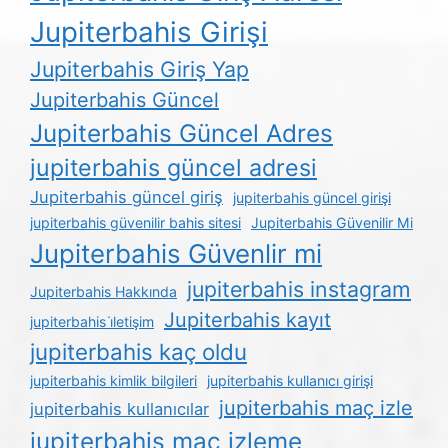
Jupiterbahis Girişi
Jupiterbahis Giriş Yap
Jupiterbahis Güncel
Jupiterbahis Güncel Adres
jupiterbahis güncel adresi
Jupiterbahis güncel giriş
jupiterbahis güncel girişi
jupiterbahis güvenilir bahis sitesi
Jupiterbahis Güvenilir Mi
Jupiterbahis Güvenlir mi
jupiterbahis instagram
Jupiterbahis Hakkında
Jupiterbahis kayıt
jupiterbahis i̇letişim
jupiterbahis kaç oldu
jupiterbahis kimlik bilgileri
jupiterbahis kullanıcı girişi
jupiterbahis maç izle
jupiterbahis kullanıcılar
jupiterbahis maç izleme