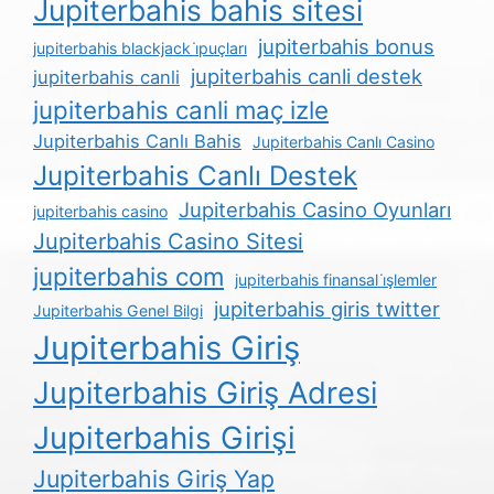
Jupiterbahis bahis sitesi
jupiterbahis bonus
jupiterbahis blackjack i̇puçları
jupiterbahis canli destek
jupiterbahis canli
jupiterbahis canli maç izle
Jupiterbahis Canlı Bahis
Jupiterbahis Canlı Casino
Jupiterbahis Canlı Destek
Jupiterbahis Casino Oyunları
jupiterbahis casino
Jupiterbahis Casino Sitesi
jupiterbahis com
jupiterbahis finansal i̇şlemler
jupiterbahis giris twitter
Jupiterbahis Genel Bilgi
Jupiterbahis Giriş
Jupiterbahis Giriş Adresi
Jupiterbahis Girişi
Jupiterbahis Giriş Yap