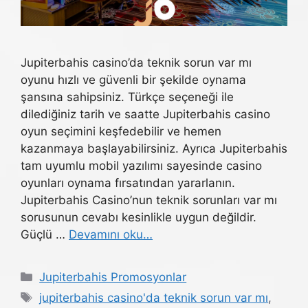
Jupiterbahis casino’da teknik sorun var mı
oyunu hızlı ve güvenli bir şekilde oynama
şansına sahipsiniz. Türkçe seçeneği ile
dilediğiniz tarih ve saatte Jupiterbahis casino
oyun seçimini keşfedebilir ve hemen
kazanmaya başlayabilirsiniz. Ayrıca Jupiterbahis
tam uyumlu mobil yazılımı sayesinde casino
oyunları oynama fırsatından yararlanın.
Jupiterbahis Casino’nun teknik sorunları var mı
sorusunun cevabı kesinlikle uygun değildir.
Güçlü …
Devamını oku…
Kategoriler
Jupiterbahis Promosyonlar
Etiketler
jupiterbahis casino'da teknik sorun var mı
,