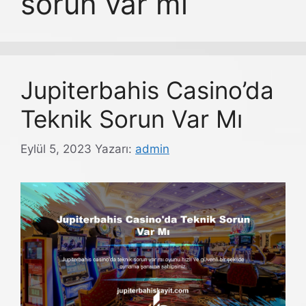
sorun var mı
Jupiterbahis Casino’da
Teknik Sorun Var Mı
Eylül 5, 2023
Yazarı:
admin