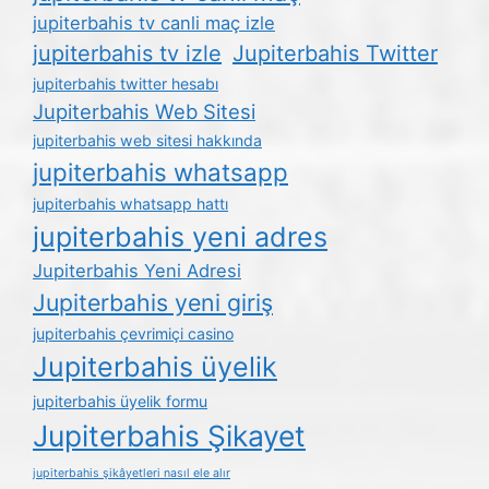
jupiterbahis tv canli maç izle
jupiterbahis tv izle
Jupiterbahis Twitter
jupiterbahis twitter hesabı
Jupiterbahis Web Sitesi
jupiterbahis web sitesi hakkında
jupiterbahis whatsapp
jupiterbahis whatsapp hattı
jupiterbahis yeni adres
Jupiterbahis Yeni Adresi
Jupiterbahis yeni giriş
jupiterbahis çevrimiçi casino
Jupiterbahis üyelik
jupiterbahis üyelik formu
Jupiterbahis Şikayet
jupiterbahis şikâyetleri nasıl ele alır