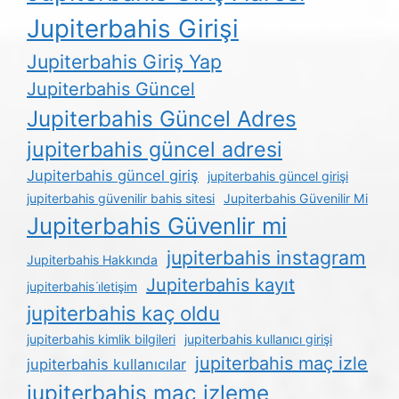
Jupiterbahis Girişi
Jupiterbahis Giriş Yap
Jupiterbahis Güncel
Jupiterbahis Güncel Adres
jupiterbahis güncel adresi
Jupiterbahis güncel giriş
jupiterbahis güncel girişi
jupiterbahis güvenilir bahis sitesi
Jupiterbahis Güvenilir Mi
Jupiterbahis Güvenlir mi
jupiterbahis instagram
Jupiterbahis Hakkında
Jupiterbahis kayıt
jupiterbahis i̇letişim
jupiterbahis kaç oldu
jupiterbahis kimlik bilgileri
jupiterbahis kullanıcı girişi
jupiterbahis maç izle
jupiterbahis kullanıcılar
jupiterbahis maç izleme