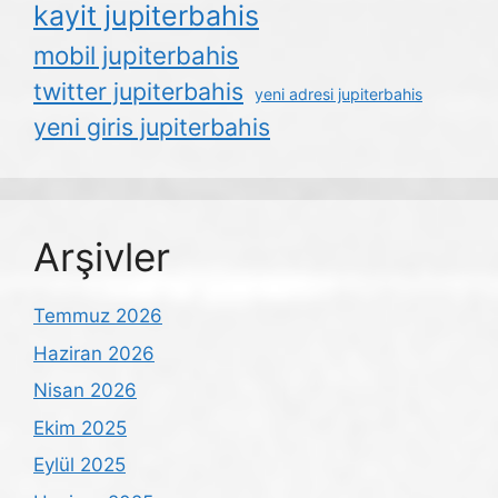
kayit jupiterbahis
mobil jupiterbahis
twitter jupiterbahis
yeni adresi jupiterbahis
yeni giris jupiterbahis
Arşivler
Temmuz 2026
Haziran 2026
Nisan 2026
Ekim 2025
Eylül 2025