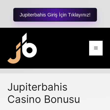
Jupiterbahis Giriş İçin Tıklayınız!
İçeriğe
atla
Menü
Jupiterbahis
Casino Bonusu