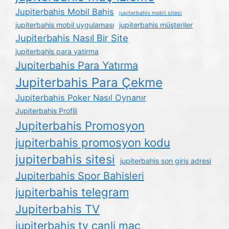
Jupiterbahis Mobil Bahis
jupiterbahis mobil sitesi
jupiterbahis mobil uygulaması
jupiterbahis müşteriler
Jupiterbahis Nasıl Bir Site
jupiterbahis para yatirma
Jupiterbahis Para Yatırma
Jupiterbahis Para Çekme
Jupiterbahis Poker Nasıl Oynanır
Jupiterbahis Profili
Jupiterbahis Promosyon
jupiterbahis promosyon kodu
jupiterbahis sitesi
jupiterbahis son giriş adresi
Jupiterbahis Spor Bahisleri
jupiterbahis telegram
Jupiterbahis TV
jupiterbahis tv canli maç