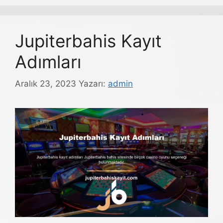
Jupiterbahis Kayıt
Adımları
Aralık 23, 2023
Yazarı:
admin