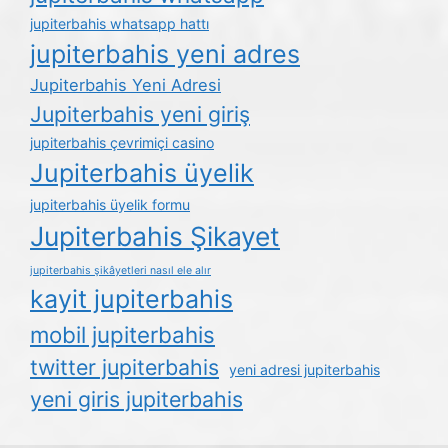
jupiterbahis whatsapp hattı
jupiterbahis yeni adres
Jupiterbahis Yeni Adresi
Jupiterbahis yeni giriş
jupiterbahis çevrimiçi casino
Jupiterbahis üyelik
jupiterbahis üyelik formu
Jupiterbahis Şikayet
jupiterbahis şikâyetleri nasıl ele alır
kayit jupiterbahis
mobil jupiterbahis
twitter jupiterbahis
yeni adresi jupiterbahis
yeni giris jupiterbahis