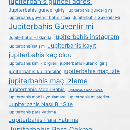
jupiterbahis güncel adresi
Jupiterbahis güncel giriş
jupiterbahis güncel girişi
jupiterbahis güvenilir bahis sitesi
Jupiterbahis Güvenilir Mi
Jupiterbahis Güvenlir mi
jupiterbahis instagram
Jupiterbahis Hakkında
Jupiterbahis kayıt
jupiterbahis i̇letişim
jupiterbahis kaç oldu
jupiterbahis kimlik bilgileri
jupiterbahis kullanıcı girişi
jupiterbahis maç izle
jupiterbahis kullanıcılar
jupiterbahis maç izleme
Jupiterbahis Mobil Bahis
jupiterbahis mobil sitesi
jupiterbahis mobil uygulaması
jupiterbahis müşteriler
Jupiterbahis Nasıl Bir Site
jupiterbahis para yatirma
Jupiterbahis Para Yatırma
Jupiterbahis Para Çekme