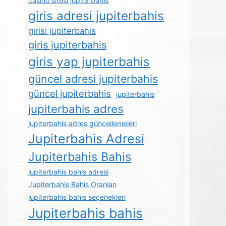
casino sitesi jupiterbahis
giris adresi jupiterbahis
girisi jupiterbahis
giris jupiterbahis
giris yap jupiterbahis
güncel adresi jupiterbahis
güncel jupiterbahis
jupiterbahis
jupiterbahis adres
jupiterbahis adres güncellemeleri
Jupiterbahis Adresi
Jupiterbahis Bahis
jupiterbahis bahis adresi
Jupiterbahis Bahis Oranları
jupiterbahis bahis seçenekleri
Jupiterbahis bahis