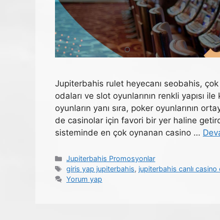
Jupiterbahis rulet heyecanı seobahis, çok
odaları ve slot oyunlarının renkli yapısı il
oyunların yanı sıra, poker oyunlarının ort
de casinolar için favori bir yer haline geti
sisteminde en çok oynanan casino …
Dev
Kategoriler
Jupiterbahis Promosyonlar
Etiketler
giris yap jupiterbahis
,
jupiterbahis canlı casino
Yorum yap