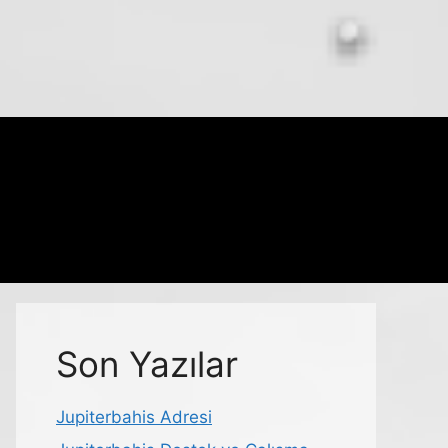
Son Yazılar
Jupiterbahis Adresi