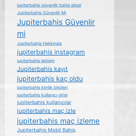
jupiterbahis güvenilir bahis sitesi
Jupiterbahis Güvenilir Mi
Jupiterbahis Güvenlir
mi
Jupiterbahis Hakkında
jupiterbahis instagram
jupiterbahis i̇letişim
Jupiterbahis kayıt
jupiterbahis kaç oldu
jupiterbahis kimlik bilgileri
jupiterbahis kullanıcı girişi
jupiterbahis kullanıcılar
jupiterbahis maç izle
jupiterbahis maç izleme
Jupiterbahis Mobil Bahis