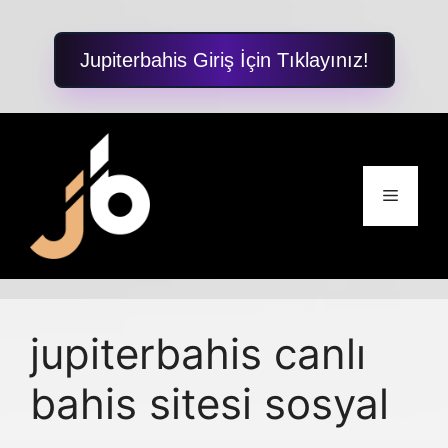
Jupiterbahis Giriş İçin Tıklayınız!
İçeriğe
atla
Menü
jupiterbahis canlı
bahis sitesi sosyal