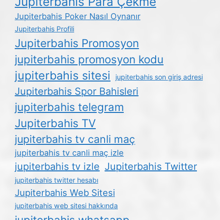
Jupiterbahis Para Çekme
Jupiterbahis Poker Nasıl Oynanır
Jupiterbahis Profili
Jupiterbahis Promosyon
jupiterbahis promosyon kodu
jupiterbahis sitesi
jupiterbahis son giriş adresi
Jupiterbahis Spor Bahisleri
jupiterbahis telegram
Jupiterbahis TV
jupiterbahis tv canli maç
jupiterbahis tv canli maç izle
jupiterbahis tv izle
Jupiterbahis Twitter
jupiterbahis twitter hesabı
Jupiterbahis Web Sitesi
jupiterbahis web sitesi hakkında
jupiterbahis whatsapp