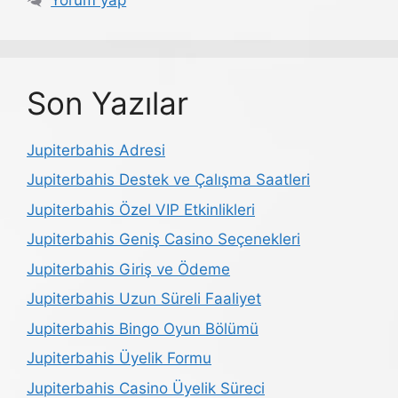
Son Yazılar
Jupiterbahis Adresi
Jupiterbahis Destek ve Çalışma Saatleri
Jupiterbahis Özel VIP Etkinlikleri
Jupiterbahis Geniş Casino Seçenekleri
Jupiterbahis Giriş ve Ödeme
Jupiterbahis Uzun Süreli Faaliyet
Jupiterbahis Bingo Oyun Bölümü
Jupiterbahis Üyelik Formu
Jupiterbahis Casino Üyelik Süreci