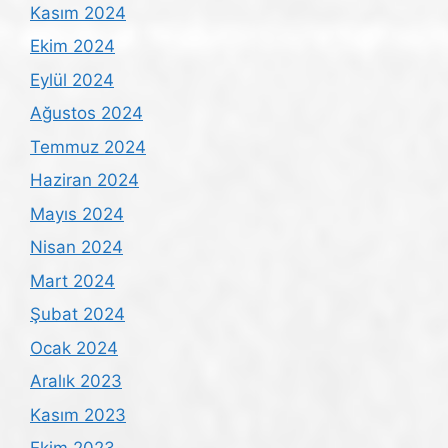
Kasım 2024
Ekim 2024
Eylül 2024
Ağustos 2024
Temmuz 2024
Haziran 2024
Mayıs 2024
Nisan 2024
Mart 2024
Şubat 2024
Ocak 2024
Aralık 2023
Kasım 2023