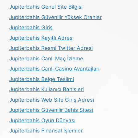
Jupiterbahis Genel Site Bilgisi
Jupiterbahis Güvenilir Yüksek Oranlar
Jupiterbahis Giriş
Jupiterbahis Kayıtlı Adres
Jupiterbahis Resmi Twitter Adresi
Jupiterbahis Canlı Maç İzleme
Jupiterbahis Canlı Casino Avantajları
Jupiterbahis Belge Teslimi
Jupiterbahis Kullanıcı Bahisleri
Jupiterbahis Web Site Giriş Adresi
Jupiterbahis Güvenilir Bahis Sitesi
Jupiterbahis Oyun Dünyası
Jupiterbahis Finansal İşlemler