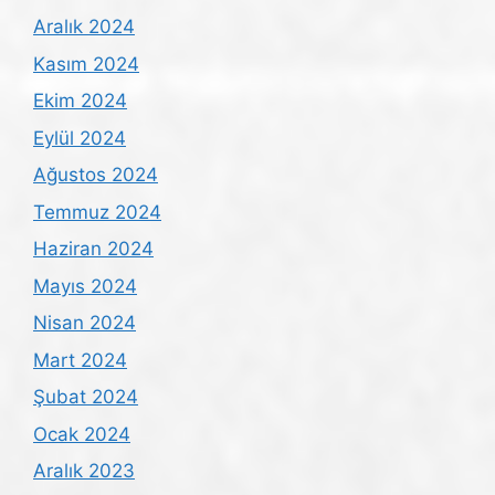
Aralık 2024
Kasım 2024
Ekim 2024
Eylül 2024
Ağustos 2024
Temmuz 2024
Haziran 2024
Mayıs 2024
Nisan 2024
Mart 2024
Şubat 2024
Ocak 2024
Aralık 2023