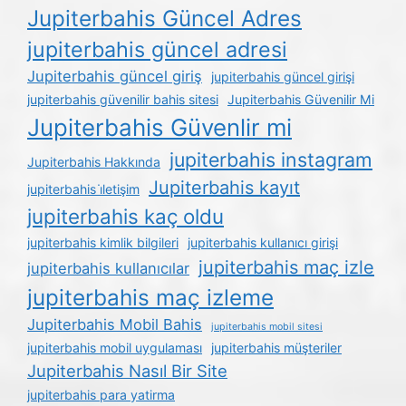
Jupiterbahis Güncel Adres
jupiterbahis güncel adresi
Jupiterbahis güncel giriş
jupiterbahis güncel girişi
jupiterbahis güvenilir bahis sitesi
Jupiterbahis Güvenilir Mi
Jupiterbahis Güvenlir mi
jupiterbahis instagram
Jupiterbahis Hakkında
Jupiterbahis kayıt
jupiterbahis i̇letişim
jupiterbahis kaç oldu
jupiterbahis kimlik bilgileri
jupiterbahis kullanıcı girişi
jupiterbahis maç izle
jupiterbahis kullanıcılar
jupiterbahis maç izleme
Jupiterbahis Mobil Bahis
jupiterbahis mobil sitesi
jupiterbahis mobil uygulaması
jupiterbahis müşteriler
Jupiterbahis Nasıl Bir Site
jupiterbahis para yatirma