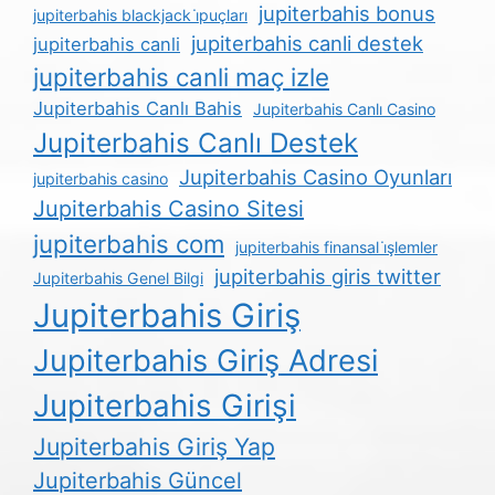
jupiterbahis bonus
jupiterbahis blackjack i̇puçları
jupiterbahis canli destek
jupiterbahis canli
jupiterbahis canli maç izle
Jupiterbahis Canlı Bahis
Jupiterbahis Canlı Casino
Jupiterbahis Canlı Destek
Jupiterbahis Casino Oyunları
jupiterbahis casino
Jupiterbahis Casino Sitesi
jupiterbahis com
jupiterbahis finansal i̇şlemler
jupiterbahis giris twitter
Jupiterbahis Genel Bilgi
Jupiterbahis Giriş
Jupiterbahis Giriş Adresi
Jupiterbahis Girişi
Jupiterbahis Giriş Yap
Jupiterbahis Güncel