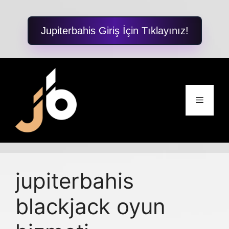
Jupiterbahis Giriş İçin Tıklayınız!
İçeriğe
atla
Menü
jupiterbahis
blackjack oyun