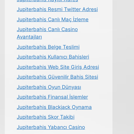
Jupiterbahis Resmi Twitter Adresi
Jupiterbahis Canlı Maç İzleme
Jupiterbahis Canlı Casino
Avantajları
Jupiterbahis Belge Teslimi
Jupiterbahis Kullanıcı Bahisleri
Jupiterbahis Web Site Giriş Adresi
Jupiterbahis Güvenilir Bahis Sitesi
Jupiterbahis Oyun Dünyası
Jupiterbahis Finansal İşlemler
Jupiterbahis Blackjack Oynama
Jupiterbahis Skor Takibi
Jupiterbahis Yabancı Casino