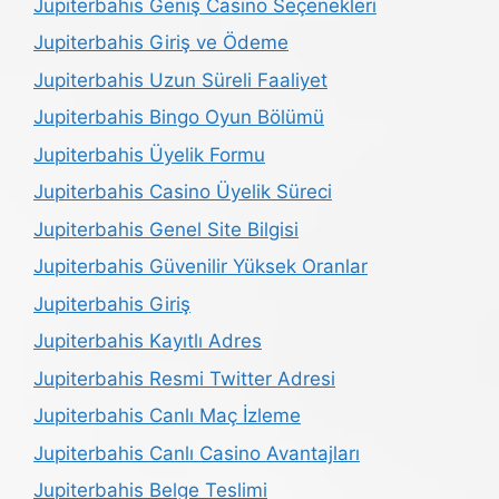
Jupiterbahis Geniş Casino Seçenekleri
Jupiterbahis Giriş ve Ödeme
Jupiterbahis Uzun Süreli Faaliyet
Jupiterbahis Bingo Oyun Bölümü
Jupiterbahis Üyelik Formu
Jupiterbahis Casino Üyelik Süreci
Jupiterbahis Genel Site Bilgisi
Jupiterbahis Güvenilir Yüksek Oranlar
Jupiterbahis Giriş
Jupiterbahis Kayıtlı Adres
Jupiterbahis Resmi Twitter Adresi
Jupiterbahis Canlı Maç İzleme
Jupiterbahis Canlı Casino Avantajları
Jupiterbahis Belge Teslimi