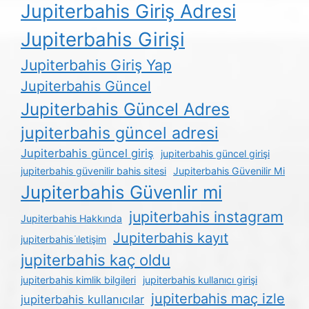
Jupiterbahis Giriş Adresi
Jupiterbahis Girişi
Jupiterbahis Giriş Yap
Jupiterbahis Güncel
Jupiterbahis Güncel Adres
jupiterbahis güncel adresi
Jupiterbahis güncel giriş
jupiterbahis güncel girişi
jupiterbahis güvenilir bahis sitesi
Jupiterbahis Güvenilir Mi
Jupiterbahis Güvenlir mi
jupiterbahis instagram
Jupiterbahis Hakkında
Jupiterbahis kayıt
jupiterbahis i̇letişim
jupiterbahis kaç oldu
jupiterbahis kimlik bilgileri
jupiterbahis kullanıcı girişi
jupiterbahis maç izle
jupiterbahis kullanıcılar