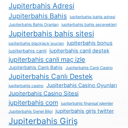
Jupiterbahis Adresi
Jupiterbahis Bahis
jupiterbahis bahis adresi
Jupiterbahis Bahis Oranları
jupiterbahis bahis seçenekleri
Jupiterbahis bahis sitesi
jupiterbahis bonus
jupiterbahis blackjack i̇puçları
jupiterbahis canli destek
jupiterbahis canli
jupiterbahis canli maç izle
Jupiterbahis Canlı Bahis
Jupiterbahis Canlı Casino
Jupiterbahis Canlı Destek
Jupiterbahis Casino Oyunları
jupiterbahis casino
Jupiterbahis Casino Sitesi
jupiterbahis com
jupiterbahis finansal i̇şlemler
jupiterbahis giris twitter
Jupiterbahis Genel Bilgi
Jupiterbahis Giriş