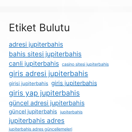
Etiket Bulutu
adresi jupiterbahis
bahis sitesi jupiterbahis
canli jupiterbahis
casino sitesi jupiterbahis
giris adresi jupiterbahis
giris jupiterbahis
girisi jupiterbahis
giris yap jupiterbahis
güncel adresi jupiterbahis
güncel jupiterbahis
jupiterbahis
jupiterbahis adres
jupiterbahis adres güncellemeleri