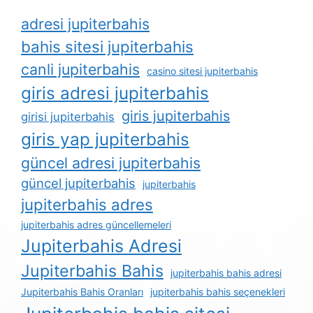
adresi jupiterbahis
bahis sitesi jupiterbahis
canli jupiterbahis
casino sitesi jupiterbahis
giris adresi jupiterbahis
giris jupiterbahis
girisi jupiterbahis
giris yap jupiterbahis
güncel adresi jupiterbahis
güncel jupiterbahis
jupiterbahis
jupiterbahis adres
jupiterbahis adres güncellemeleri
Jupiterbahis Adresi
Jupiterbahis Bahis
jupiterbahis bahis adresi
Jupiterbahis Bahis Oranları
jupiterbahis bahis seçenekleri