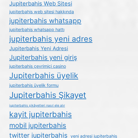
Jupiterbahis Web Sitesi
jupiterbahis web sitesi hakkında
jupiterbahis whatsapp
jupiterbahis whatsapp hattı
jupiterbahis yeni adres
Jupiterbahis Yeni Adresi
Jupiterbahis yeni giriş
jupiterbahis çevrimiçi casino
Jupiterbahis üyelik
jupiterbahis üyelik formu
Jupiterbahis Şikayet
jupiterbahis şikâyetleri nasıl ele alır
kayit jupiterbahis
mobil jupiterbahis
twitter jupiterbahis
yeni adresi jupiterbahis