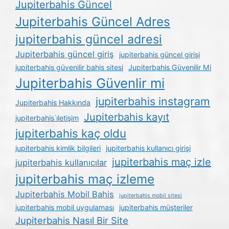
Jupiterbahis Güncel
Jupiterbahis Güncel Adres
jupiterbahis güncel adresi
Jupiterbahis güncel giriş
jupiterbahis güncel girişi
jupiterbahis güvenilir bahis sitesi
Jupiterbahis Güvenilir Mi
Jupiterbahis Güvenlir mi
jupiterbahis instagram
Jupiterbahis Hakkında
Jupiterbahis kayıt
jupiterbahis i̇letişim
jupiterbahis kaç oldu
jupiterbahis kimlik bilgileri
jupiterbahis kullanıcı girişi
jupiterbahis maç izle
jupiterbahis kullanıcılar
jupiterbahis maç izleme
Jupiterbahis Mobil Bahis
jupiterbahis mobil sitesi
jupiterbahis mobil uygulaması
jupiterbahis müşteriler
Jupiterbahis Nasıl Bir Site