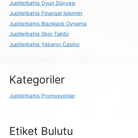
Jupiterbahis Oyun Dünyası
Jupiterbahis Finansal İşlemler
Jupiterbahis Blackjack Oynama
Jupiterbahis Skor Takibi
Jupiterbahis Yabancı Casino
Kategoriler
Jupiterbahis Promosyonlar
Etiket Bulutu