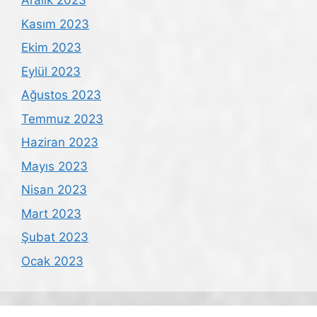
Aralık 2023
Kasım 2023
Ekim 2023
Eylül 2023
Ağustos 2023
Temmuz 2023
Haziran 2023
Mayıs 2023
Nisan 2023
Mart 2023
Şubat 2023
Ocak 2023