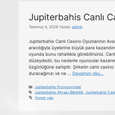
Jupiterbahis Canlı C
Temmuz 4, 2026
Yazarı:
admin
Jupiterbahis Canlı Casino Oyunlarının Avan
aracılığıyla üyelerine büyük para kazandır
oyunda bunu rahatlıkla görebilirsiniz. Ca
düzeydedir, bu nedenle oyuncular kaza
özgürlüğüne sahiptir. Şirketin canlı casin
duracağınızı ve ne …
Devamını oku…
Kategoriler
Jupiterbahis Promosyonlar
Etiketler
Jupiterbahis Altyapı Bilinirliği
,
Jupiterbahis Canl
Yorum yap