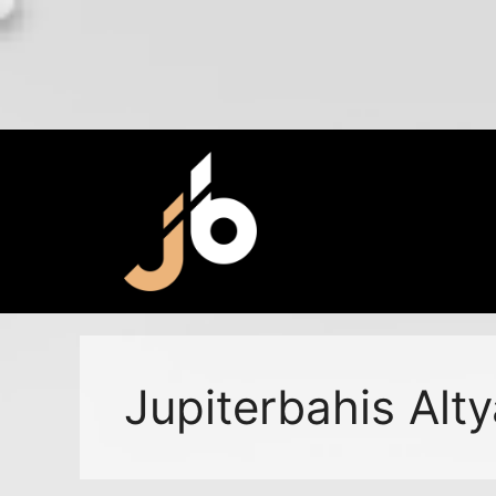
İçeriğe
atla
Jupiterbahis Altya