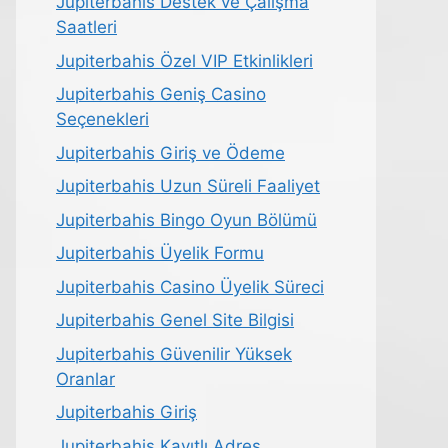
Jupiterbahis Destek ve Çalışma
Saatleri
Jupiterbahis Özel VIP Etkinlikleri
Jupiterbahis Geniş Casino
Seçenekleri
Jupiterbahis Giriş ve Ödeme
Jupiterbahis Uzun Süreli Faaliyet
Jupiterbahis Bingo Oyun Bölümü
Jupiterbahis Üyelik Formu
Jupiterbahis Casino Üyelik Süreci
Jupiterbahis Genel Site Bilgisi
Jupiterbahis Güvenilir Yüksek
Oranlar
Jupiterbahis Giriş
Jupiterbahis Kayıtlı Adres