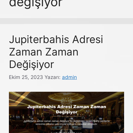
değişiyor
Jupiterbahis Adresi
Zaman Zaman
Değişiyor
Ekim 25, 2023
Yazarı:
admin