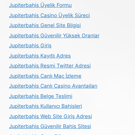
Jupiterbahis Üyelik Formu
Jupiterbahis Casino Üyelik Süreci
Jupiterbahis Genel Site Bilgisi
Jupiterbahis Güvenilir Yüksek Oranlar
Jupiterbahis Giriş
Jupiterbahis Kayıtlı Adres
Jupiterbahis Resmi Twitter Adresi
Jupiterbahis Canlı Maç İzleme
Jupiterbahis Canlı Casino Avantajları
Jupiterbahis Belge Teslimi
Jupiterbahis Kullanıcı Bahisleri
Jupiterbahis Web Site Giriş Adresi
Jupiterbahis Güvenilir Bahis Sitesi