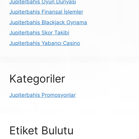
Jupiterbahis Oyun Dünyası
Jupiterbahis Finansal İşlemler
Jupiterbahis Blackjack Oynama
Jupiterbahis Skor Takibi
Jupiterbahis Yabancı Casino
Kategoriler
Jupiterbahis Promosyonlar
Etiket Bulutu