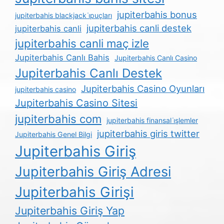
jupiterbahis bonus
jupiterbahis blackjack i̇puçları
jupiterbahis canli destek
jupiterbahis canli
jupiterbahis canli maç izle
Jupiterbahis Canlı Bahis
Jupiterbahis Canlı Casino
Jupiterbahis Canlı Destek
Jupiterbahis Casino Oyunları
jupiterbahis casino
Jupiterbahis Casino Sitesi
jupiterbahis com
jupiterbahis finansal i̇şlemler
jupiterbahis giris twitter
Jupiterbahis Genel Bilgi
Jupiterbahis Giriş
Jupiterbahis Giriş Adresi
Jupiterbahis Girişi
Jupiterbahis Giriş Yap