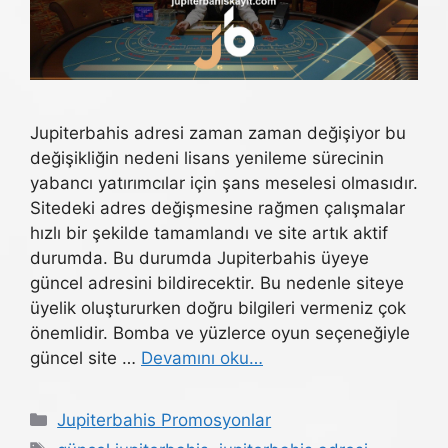
Jupiterbahis adresi zaman zaman değişiyor bu
değişikliğin nedeni lisans yenileme sürecinin
yabancı yatırımcılar için şans meselesi olmasıdır.
Sitedeki adres değişmesine rağmen çalışmalar
hızlı bir şekilde tamamlandı ve site artık aktif
durumda. Bu durumda Jupiterbahis üyeye
güncel adresini bildirecektir. Bu nedenle siteye
üyelik oluştururken doğru bilgileri vermeniz çok
önemlidir. Bomba ve yüzlerce oyun seçeneğiyle
güncel site …
Devamını oku…
Kategoriler
Jupiterbahis Promosyonlar
Etiketler