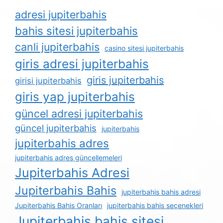
adresi jupiterbahis
bahis sitesi jupiterbahis
canli jupiterbahis
casino sitesi jupiterbahis
giris adresi jupiterbahis
giris jupiterbahis
girisi jupiterbahis
giris yap jupiterbahis
güncel adresi jupiterbahis
güncel jupiterbahis
jupiterbahis
jupiterbahis adres
jupiterbahis adres güncellemeleri
Jupiterbahis Adresi
Jupiterbahis Bahis
jupiterbahis bahis adresi
Jupiterbahis Bahis Oranları
jupiterbahis bahis seçenekleri
Jupiterbahis bahis sitesi