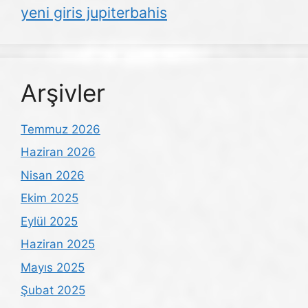
yeni giris jupiterbahis
Arşivler
Temmuz 2026
Haziran 2026
Nisan 2026
Ekim 2025
Eylül 2025
Haziran 2025
Mayıs 2025
Şubat 2025