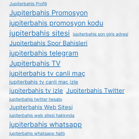
Jupiterbahis Profili
Jupiterbahis Promosyon
jupiterbahis promosyon kodu
jupiterbahis sitesi
jupiterbahis son giriş adresi
Jupiterbahis Spor Bahisleri
jupiterbahis telegram
Jupiterbahis TV
jupiterbahis tv canli maç
jupiterbahis tv canli maç izle
jupiterbahis tv izle
Jupiterbahis Twitter
jupiterbahis twitter hesabı
Jupiterbahis Web Sitesi
jupiterbahis web sitesi hakkında
jupiterbahis whatsapp
jupiterbahis whatsapp hattı