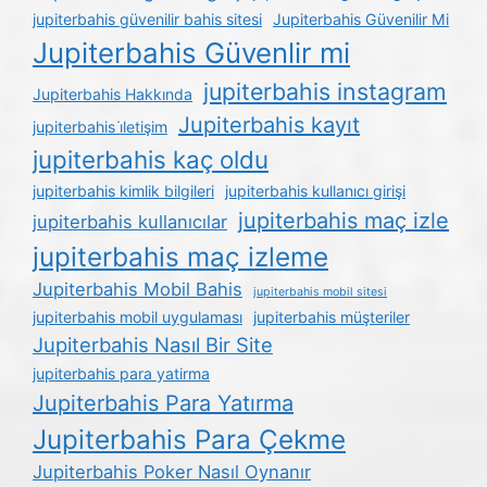
jupiterbahis güvenilir bahis sitesi
Jupiterbahis Güvenilir Mi
Jupiterbahis Güvenlir mi
jupiterbahis instagram
Jupiterbahis Hakkında
Jupiterbahis kayıt
jupiterbahis i̇letişim
jupiterbahis kaç oldu
jupiterbahis kimlik bilgileri
jupiterbahis kullanıcı girişi
jupiterbahis maç izle
jupiterbahis kullanıcılar
jupiterbahis maç izleme
Jupiterbahis Mobil Bahis
jupiterbahis mobil sitesi
jupiterbahis mobil uygulaması
jupiterbahis müşteriler
Jupiterbahis Nasıl Bir Site
jupiterbahis para yatirma
Jupiterbahis Para Yatırma
Jupiterbahis Para Çekme
Jupiterbahis Poker Nasıl Oynanır