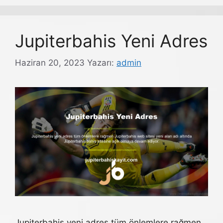
Jupiterbahis Yeni Adres
Haziran 20, 2023
Yazarı:
admin
Jupiterbahis yeni adres tüm önlemlere rağmen