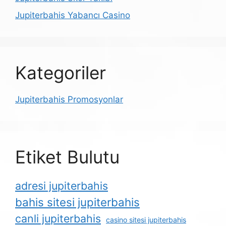
Jupiterbahis Yabancı Casino
Kategoriler
Jupiterbahis Promosyonlar
Etiket Bulutu
adresi jupiterbahis
bahis sitesi jupiterbahis
canli jupiterbahis
casino sitesi jupiterbahis