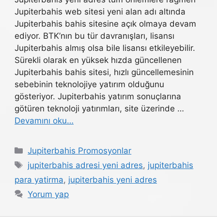
Jupiterbahis web sitesi yeni alan adı altında
Jupiterbahis bahis sitesine açık olmaya devam
ediyor. BTK’nın bu tür davranışları, lisansı
Jupiterbahis almış olsa bile lisansı etkileyebilir.
Sürekli olarak en yüksek hızda güncellenen
Jupiterbahis bahis sitesi, hızlı güncellemesinin
sebebinin teknolojiye yatırım olduğunu
gösteriyor. Jupiterbahis yatırım sonuçlarına
götüren teknoloji yatırımları, site üzerinde …
Devamını oku…
Kategoriler
Jupiterbahis Promosyonlar
Etiketler
jupiterbahis adresi yeni adres
,
jupiterbahis
para yatirma
,
jupiterbahis yeni adres
Yorum yap