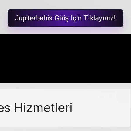
Jupiterbahis Giriş İçin Tıklayınız!
es Hizmetleri