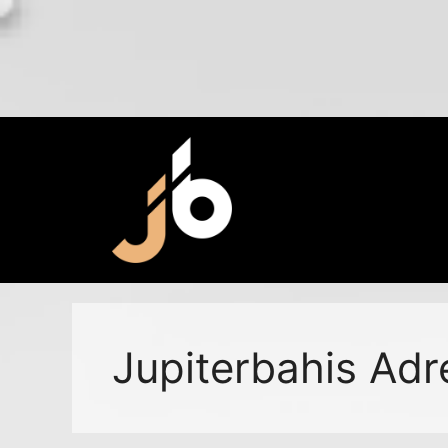
İçeriğe
atla
Jupiterbahis Adr