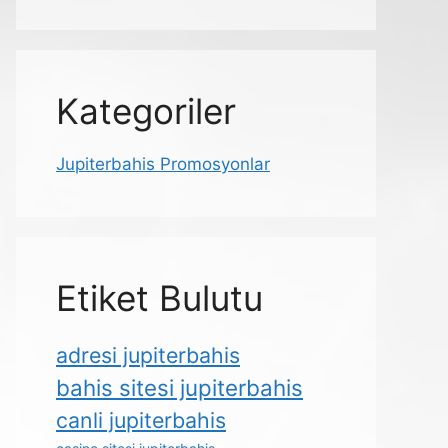
Kategoriler
Jupiterbahis Promosyonlar
Etiket Bulutu
adresi jupiterbahis
bahis sitesi jupiterbahis
canli jupiterbahis