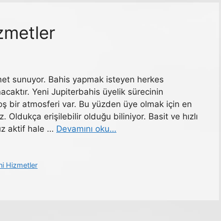
zmetler
zmet sunuyor. Bahis yapmak isteyen herkes
caktır. Yeni Jupiterbahis üyelik sürecinin
oş bir atmosferi var. Bu yüzden üye olmak için en
 Oldukça erişilebilir olduğu biliniyor. Basit ve hızlı
ız aktif hale …
Devamını oku…
ni Hizmetler