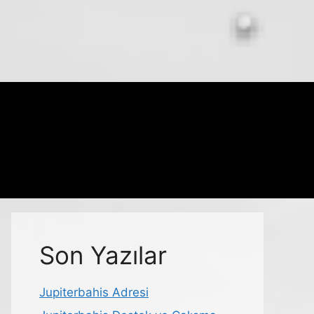
Son Yazılar
Jupiterbahis Adresi