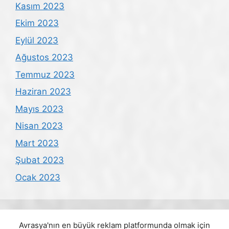
Kasım 2023
Ekim 2023
Eylül 2023
Ağustos 2023
Temmuz 2023
Haziran 2023
Mayıs 2023
Nisan 2023
Mart 2023
Şubat 2023
Ocak 2023
Avrasya'nın en büyük reklam platformunda olmak için