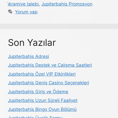
i̇kramiye talebi
,
Jupiterbahis Promosyon
Yorum yap
Son Yazılar
Jupiterbahis Adresi
Jupiterbahis Destek ve Çalışma Saatleri
Jupiterbahis Özel VIP Etkinlikleri
Jupiterbahis Geniş Casino Seçenekleri
Jupiterbahis Giriş ve Ödeme
Jupiterbahis Uzun Süreli Faaliyet
Jupiterbahis Bingo Oyun Bölümü