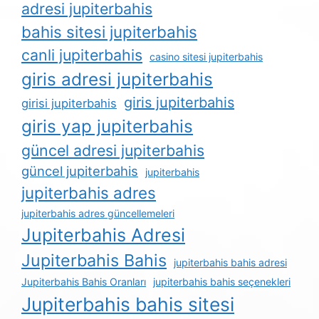
adresi jupiterbahis
bahis sitesi jupiterbahis
canli jupiterbahis
casino sitesi jupiterbahis
giris adresi jupiterbahis
giris jupiterbahis
girisi jupiterbahis
giris yap jupiterbahis
güncel adresi jupiterbahis
güncel jupiterbahis
jupiterbahis
jupiterbahis adres
jupiterbahis adres güncellemeleri
Jupiterbahis Adresi
Jupiterbahis Bahis
jupiterbahis bahis adresi
Jupiterbahis Bahis Oranları
jupiterbahis bahis seçenekleri
Jupiterbahis bahis sitesi