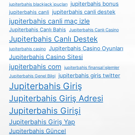
jupiterbahis bonus
jupiterbahis blackjack i̇puçları
jupiterbahis canli destek
jupiterbahis canli
jupiterbahis canli maç izle
Jupiterbahis Canlı Bahis
Jupiterbahis Canlı Casino
Jupiterbahis Canlı Destek
Jupiterbahis Casino Oyunları
jupiterbahis casino
Jupiterbahis Casino Sitesi
jupiterbahis com
jupiterbahis finansal i̇şlemler
jupiterbahis giris twitter
Jupiterbahis Genel Bilgi
Jupiterbahis Giriş
Jupiterbahis Giriş Adresi
Jupiterbahis Girişi
Jupiterbahis Giriş Yap
Jupiterbahis Güncel