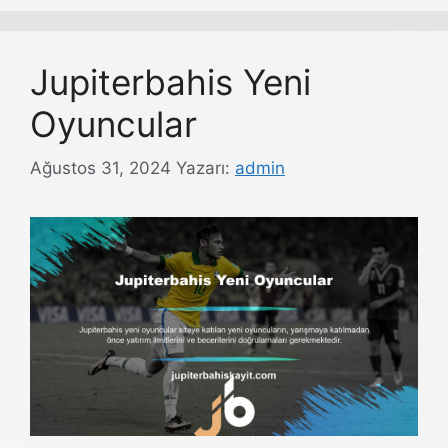
Jupiterbahis Yeni
Oyuncular
Ağustos 31, 2024
Yazarı:
admin