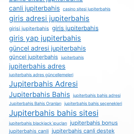
canli jupiterbahis
casino sitesi jupiterbahis
giris adresi jupiterbahis
giris jupiterbahis
girisi jupiterbahis
giris yap jupiterbahis
güncel adresi jupiterbahis
güncel jupiterbahis
jupiterbahis
jupiterbahis adres
jupiterbahis adres güncellemeleri
Jupiterbahis Adresi
Jupiterbahis Bahis
jupiterbahis bahis adresi
Jupiterbahis Bahis Oranları
jupiterbahis bahis seçenekleri
Jupiterbahis bahis sitesi
jupiterbahis bonus
jupiterbahis blackjack i̇puçları
jupiterbahis canli destek
jupiterbahis canli