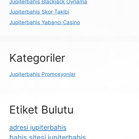
Jupiterbahis Blackjack Oynama
Jupiterbahis Skor Takibi
Jupiterbahis Yabancı Casino
Kategoriler
Jupiterbahis Promosyonlar
Etiket Bulutu
adresi jupiterbahis
bahis sitesi jupiterbahis