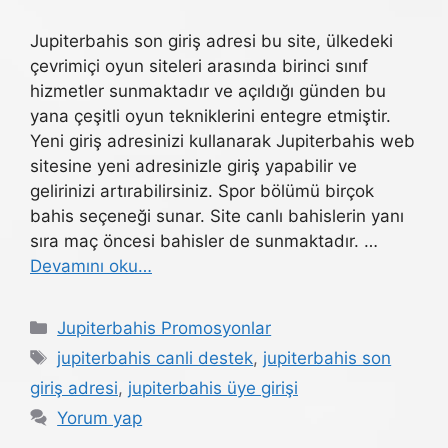
Jupiterbahis son giriş adresi bu site, ülkedeki
çevrimiçi oyun siteleri arasında birinci sınıf
hizmetler sunmaktadır ve açıldığı günden bu
yana çeşitli oyun tekniklerini entegre etmiştir.
Yeni giriş adresinizi kullanarak Jupiterbahis web
sitesine yeni adresinizle giriş yapabilir ve
gelirinizi artırabilirsiniz. Spor bölümü birçok
bahis seçeneği sunar. Site canlı bahislerin yanı
sıra maç öncesi bahisler de sunmaktadır. …
Devamını oku…
Kategoriler
Jupiterbahis Promosyonlar
Etiketler
jupiterbahis canli destek
,
jupiterbahis son
giriş adresi
,
jupiterbahis üye girişi
Yorum yap