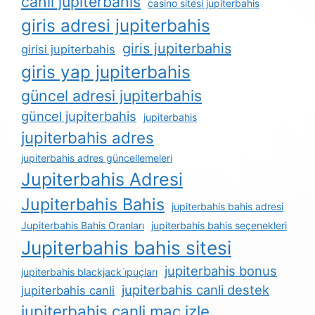
canli jupiterbahis
casino sitesi jupiterbahis
giris adresi jupiterbahis
giris jupiterbahis
girisi jupiterbahis
giris yap jupiterbahis
güncel adresi jupiterbahis
güncel jupiterbahis
jupiterbahis
jupiterbahis adres
jupiterbahis adres güncellemeleri
Jupiterbahis Adresi
Jupiterbahis Bahis
jupiterbahis bahis adresi
Jupiterbahis Bahis Oranları
jupiterbahis bahis seçenekleri
Jupiterbahis bahis sitesi
jupiterbahis bonus
jupiterbahis blackjack i̇puçları
jupiterbahis canli destek
jupiterbahis canli
jupiterbahis canli maç izle