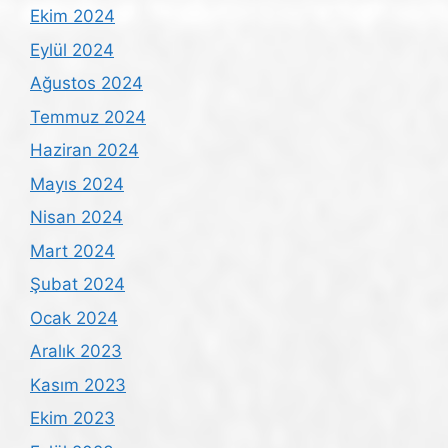
Ekim 2024
Eylül 2024
Ağustos 2024
Temmuz 2024
Haziran 2024
Mayıs 2024
Nisan 2024
Mart 2024
Şubat 2024
Ocak 2024
Aralık 2023
Kasım 2023
Ekim 2023