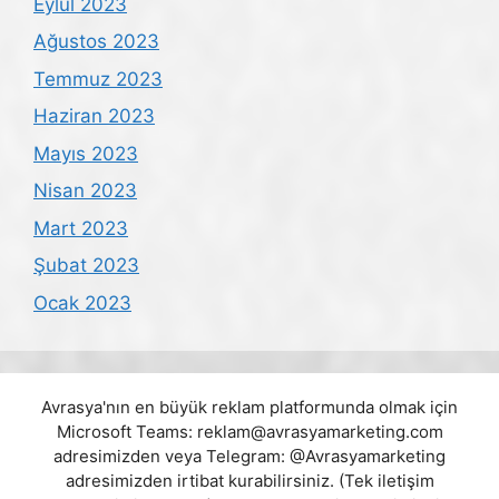
Eylül 2023
Ağustos 2023
Temmuz 2023
Haziran 2023
Mayıs 2023
Nisan 2023
Mart 2023
Şubat 2023
Ocak 2023
Avrasya'nın en büyük reklam platformunda olmak için
Microsoft Teams:
reklam@avrasyamarketing.com
adresimizden veya Telegram: @Avrasyamarketing
adresimizden irtibat kurabilirsiniz. (Tek iletişim