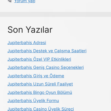
Yorum yap
Son Yazılar
Jupiterbahis Adresi
Jupiterbahis Destek ve Çalışma Saatleri
Jupiterbahis Özel VIP Etkinlikleri
Jupiterbahis Geniş Casino Seçenekleri
Jupiterbahis Giriş ve Ödeme
Jupiterbahis Uzun Süreli Faaliyet
Jupiterbahis Bingo Oyun Bölümü
Jupiterbahis Üyelik Formu
Jupiterbahis Casino Üyelik Süreci