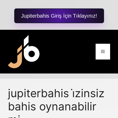
Jupiterbahis Giriş İçin Tıklayınız!
İçeriğe
atla
Menü
jupiterbahis i̇zinsiz
bahis oynanabilir