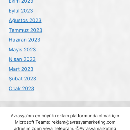
Ekim 2023
Eylül 2023
Ağustos 2023
Temmuz 2023
Haziran 2023
Mayıs 2023
Nisan 2023
Mart 2023
Şubat 2023
Ocak 2023
Avrasya'nın en büyük reklam platformunda olmak için
Microsoft Teams:
reklam@avrasyamarketing.com
adresimizden veya Telegram: @Avrasyamarketing