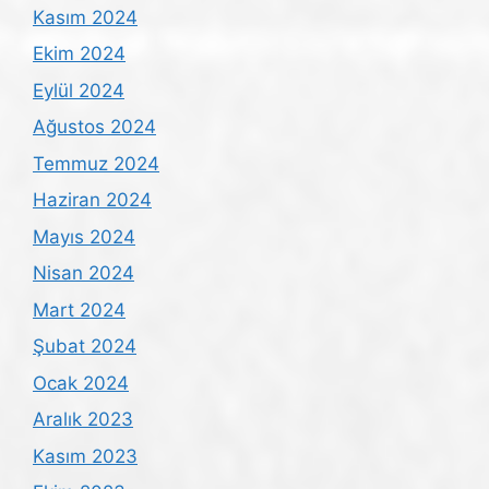
Kasım 2024
Ekim 2024
Eylül 2024
Ağustos 2024
Temmuz 2024
Haziran 2024
Mayıs 2024
Nisan 2024
Mart 2024
Şubat 2024
Ocak 2024
Aralık 2023
Kasım 2023