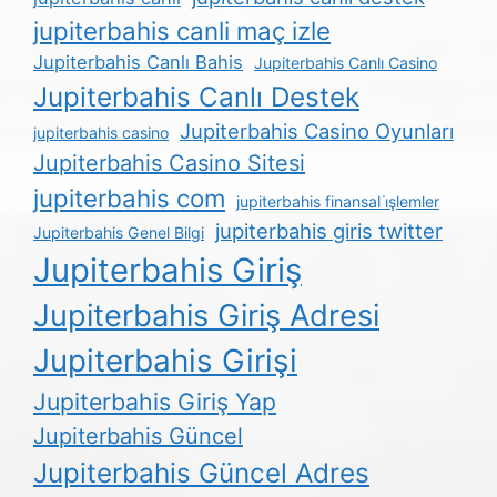
jupiterbahis canli maç izle
Jupiterbahis Canlı Bahis
Jupiterbahis Canlı Casino
Jupiterbahis Canlı Destek
Jupiterbahis Casino Oyunları
jupiterbahis casino
Jupiterbahis Casino Sitesi
jupiterbahis com
jupiterbahis finansal i̇şlemler
jupiterbahis giris twitter
Jupiterbahis Genel Bilgi
Jupiterbahis Giriş
Jupiterbahis Giriş Adresi
Jupiterbahis Girişi
Jupiterbahis Giriş Yap
Jupiterbahis Güncel
Jupiterbahis Güncel Adres