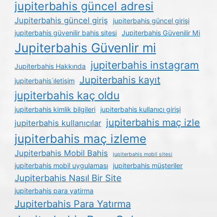
jupiterbahis güncel adresi
Jupiterbahis güncel giriş
jupiterbahis güncel girişi
jupiterbahis güvenilir bahis sitesi
Jupiterbahis Güvenilir Mi
Jupiterbahis Güvenlir mi
jupiterbahis instagram
Jupiterbahis Hakkında
Jupiterbahis kayıt
jupiterbahis i̇letişim
jupiterbahis kaç oldu
jupiterbahis kimlik bilgileri
jupiterbahis kullanıcı girişi
jupiterbahis maç izle
jupiterbahis kullanıcılar
jupiterbahis maç izleme
Jupiterbahis Mobil Bahis
jupiterbahis mobil sitesi
jupiterbahis mobil uygulaması
jupiterbahis müşteriler
Jupiterbahis Nasıl Bir Site
jupiterbahis para yatirma
Jupiterbahis Para Yatırma