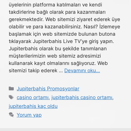
üyelerinin platforma katılmaları ve kendi
takdirlerine bağlı olarak para kazanmaları
gerekmektedir. Web sitemizi ziyaret ederek üye
olabilir ve para kazanabilirsiniz. Nasıl? İzlemeye
başlamak için web sitemizde bulunan butona
tıklayarak Jupiterbahis Live TV’ye giriş yapın.
Jupiterbahis olarak bu şekilde tanımlanan
müşterilerimizin web sitemiz adresimizi
kullanarak kayıt olmalarını sağlıyoruz. Web
sitemizi takip ederek …
Devamını oku…
Kategoriler
Jupiterbahis Promosyonlar
Etiketler
casino ortamı
,
jupiterbahis casino ortamı
,
jupiterbahis kaç oldu
Yorum yap