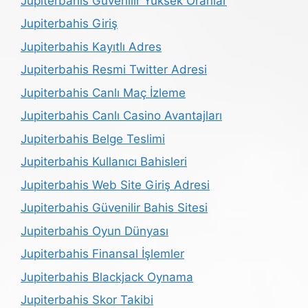
Jupiterbahis Güvenilir Yüksek Oranlar
Jupiterbahis Giriş
Jupiterbahis Kayıtlı Adres
Jupiterbahis Resmi Twitter Adresi
Jupiterbahis Canlı Maç İzleme
Jupiterbahis Canlı Casino Avantajları
Jupiterbahis Belge Teslimi
Jupiterbahis Kullanıcı Bahisleri
Jupiterbahis Web Site Giriş Adresi
Jupiterbahis Güvenilir Bahis Sitesi
Jupiterbahis Oyun Dünyası
Jupiterbahis Finansal İşlemler
Jupiterbahis Blackjack Oynama
Jupiterbahis Skor Takibi