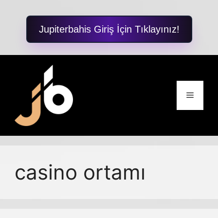
Jupiterbahis Giriş İçin Tıklayınız!
İçeriğe
atla
Menü
casino ortamı