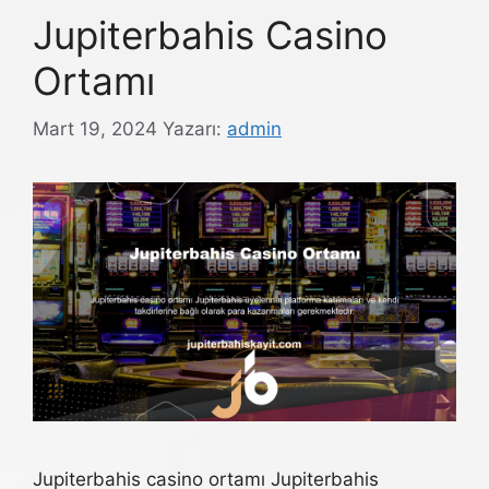
Jupiterbahis Casino
Ortamı
Mart 19, 2024
Yazarı:
admin
Jupiterbahis casino ortamı Jupiterbahis