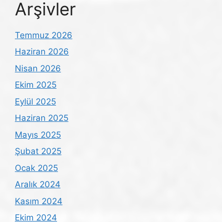
Arşivler
Temmuz 2026
Haziran 2026
Nisan 2026
Ekim 2025
Eylül 2025
Haziran 2025
Mayıs 2025
Şubat 2025
Ocak 2025
Aralık 2024
Kasım 2024
Ekim 2024