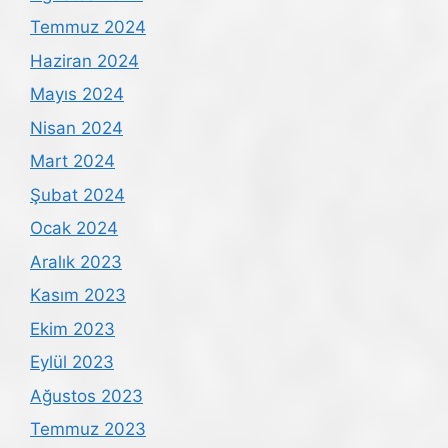
Temmuz 2024
Haziran 2024
Mayıs 2024
Nisan 2024
Mart 2024
Şubat 2024
Ocak 2024
Aralık 2023
Kasım 2023
Ekim 2023
Eylül 2023
Ağustos 2023
Temmuz 2023