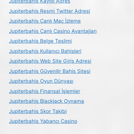
Jupiterbahis Kayıtlı Adres
Jupiterbahis Resmi Twitter Adresi
Jupiterbahis Canlı Maç İzleme
Jupiterbahis Canlı Casino Avantajları
Jupiterbahis Belge Teslimi
Jupiterbahis Kullanıcı Bahisleri
Jupiterbahis Web Site Giriş Adresi
Jupiterbahis Güvenilir Bahis Sitesi
Jupiterbahis Oyun Dünyası
Jupiterbahis Finansal İşlemler
Jupiterbahis Blackjack Oynama
Jupiterbahis Skor Takibi
Jupiterbahis Yabancı Casino