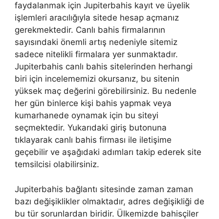
faydalanmak için Jupiterbahis kayıt ve üyelik
işlemleri aracılığıyla sitede hesap açmanız
gerekmektedir. Canlı bahis firmalarının
sayısındaki önemli artış nedeniyle sitemiz
sadece nitelikli firmalara yer sunmaktadır.
Jupiterbahis canlı bahis sitelerinden herhangi
biri için incelememizi okursanız, bu sitenin
yüksek maç değerini görebilirsiniz. Bu nedenle
her gün binlerce kişi bahis yapmak veya
kumarhanede oynamak için bu siteyi
seçmektedir. Yukarıdaki giriş butonuna
tıklayarak canlı bahis firması ile iletişime
geçebilir ve aşağıdaki adımları takip ederek site
temsilcisi olabilirsiniz.
Jupiterbahis bağlantı sitesinde zaman zaman
bazı değişiklikler olmaktadır, adres değişikliği de
bu tür sorunlardan biridir. Ülkemizde bahisçiler