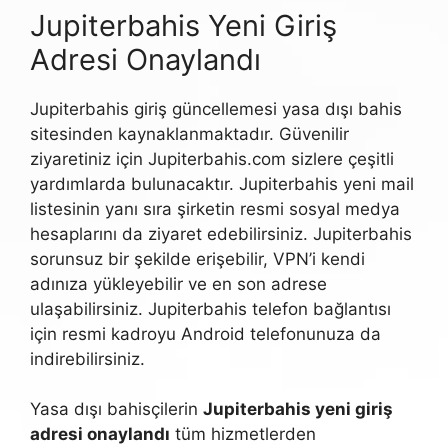
Jupiterbahis Yeni Giriş
Adresi Onaylandı
Jupiterbahis giriş güncellemesi yasa dışı bahis
sitesinden kaynaklanmaktadır. Güvenilir
ziyaretiniz için Jupiterbahis.com sizlere çeşitli
yardımlarda bulunacaktır. Jupiterbahis yeni mail
listesinin yanı sıra şirketin resmi sosyal medya
hesaplarını da ziyaret edebilirsiniz. Jupiterbahis
sorunsuz bir şekilde erişebilir, VPN’i kendi
adınıza yükleyebilir ve en son adrese
ulaşabilirsiniz. Jupiterbahis telefon bağlantısı
için resmi kadroyu Android telefonunuza da
indirebilirsiniz.
Yasa dışı bahisçilerin
Jupiterbahis yeni giriş
adresi onaylandı
tüm hizmetlerden