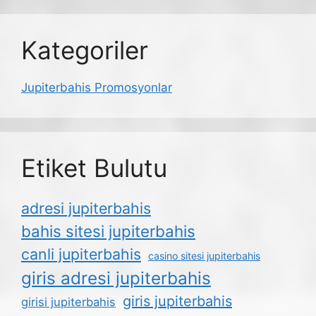
Kategoriler
Jupiterbahis Promosyonlar
Etiket Bulutu
adresi jupiterbahis
bahis sitesi jupiterbahis
canli jupiterbahis
casino sitesi jupiterbahis
giris adresi jupiterbahis
giris jupiterbahis
girisi jupiterbahis