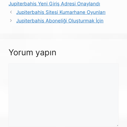
Jupiterbahis Yeni Giriş Adresi Onaylandı
Jupiterbahis Sitesi Kumarhane Oyunları
Jupiterbahis Aboneliği Oluşturmak İçin
Yorum yapın
Yorum