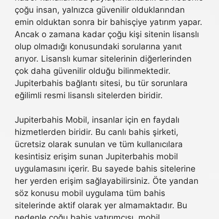
çoğu insan, yalnızca güvenilir olduklarından
emin olduktan sonra bir bahisçiye yatırım yapar.
Ancak o zamana kadar çoğu kişi sitenin lisanslı
olup olmadığı konusundaki sorularına yanıt
arıyor. Lisanslı kumar sitelerinin diğerlerinden
çok daha güvenilir olduğu bilinmektedir.
Jupiterbahis bağlantı sitesi, bu tür sorunlara
eğilimli resmi lisanslı sitelerden biridir.
Jupiterbahis Mobil, insanlar için en faydalı
hizmetlerden biridir. Bu canlı bahis şirketi,
ücretsiz olarak sunulan ve tüm kullanıcılara
kesintisiz erişim sunan Jupiterbahis mobil
uygulamasını içerir. Bu sayede bahis sitelerine
her yerden erişim sağlayabilirsiniz. Öte yandan
söz konusu mobil uygulama tüm bahis
sitelerinde aktif olarak yer almamaktadır. Bu
nedenle çoğu bahis yatırımcısı, mobil