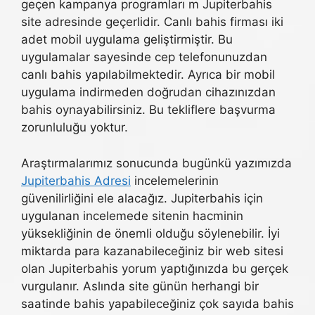
geçen kampanya programları m Jupiterbahis
site adresinde geçerlidir. Canlı bahis firması iki
adet mobil uygulama geliştirmiştir. Bu
uygulamalar sayesinde cep telefonunuzdan
canlı bahis yapılabilmektedir. Ayrıca bir mobil
uygulama indirmeden doğrudan cihazınızdan
bahis oynayabilirsiniz. Bu tekliflere başvurma
zorunluluğu yoktur.
Araştırmalarımız sonucunda bugünkü yazımızda
Jupiterbahis Adresi
incelemelerinin
güvenilirliğini ele alacağız. Jupiterbahis için
uygulanan incelemede sitenin hacminin
yüksekliğinin de önemli olduğu söylenebilir. İyi
miktarda para kazanabileceğiniz bir web sitesi
olan Jupiterbahis yorum yaptığınızda bu gerçek
vurgulanır. Aslında site günün herhangi bir
saatinde bahis yapabileceğiniz çok sayıda bahis