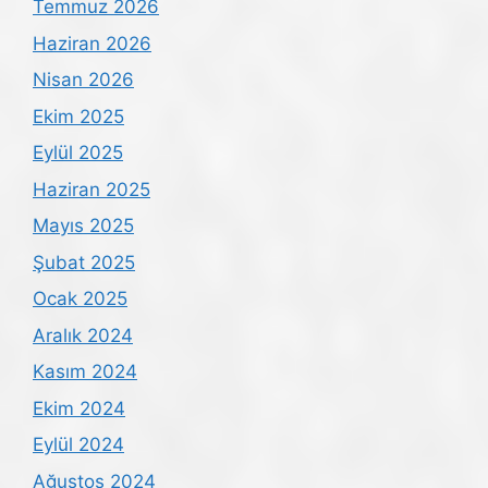
Temmuz 2026
Haziran 2026
Nisan 2026
Ekim 2025
Eylül 2025
Haziran 2025
Mayıs 2025
Şubat 2025
Ocak 2025
Aralık 2024
Kasım 2024
Ekim 2024
Eylül 2024
Ağustos 2024