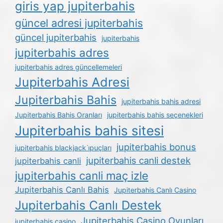
giris yap jupiterbahis
güncel adresi jupiterbahis
güncel jupiterbahis
jupiterbahis
jupiterbahis adres
jupiterbahis adres güncellemeleri
Jupiterbahis Adresi
Jupiterbahis Bahis
jupiterbahis bahis adresi
Jupiterbahis Bahis Oranları
jupiterbahis bahis seçenekleri
Jupiterbahis bahis sitesi
jupiterbahis bonus
jupiterbahis blackjack i̇puçları
jupiterbahis canli destek
jupiterbahis canli
jupiterbahis canli maç izle
Jupiterbahis Canlı Bahis
Jupiterbahis Canlı Casino
Jupiterbahis Canlı Destek
Jupiterbahis Casino Oyunları
jupiterbahis casino