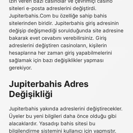
izin veren bazı casinolar ve çevrimiçi casino
siteleri e-posta adreslerini değiştirdi.
Jupiterbahis.Com bu özelliğe sahip bahis
sitelerinden biridir. Jupiterbahis giriş adresinin
değişip değişmediği sorulduğunda site adresine
bakarak evet cevabını verebilirsiniz. Giriş
adreslerini değiştiren casinoların, kişilerin
hesaplarına her zaman giriş yapabilmelerini
sağlamak için bazı değişiklikler yapması
gerekiyor.
Jupiterbahis Adres
Değişikliği
Jupiterbahis yakında adreslerini değiştirecekler.
Üyeler bu yeni bilgileri daha önce olduğu gibi
alacaklardır. Yasadışı bahis sitesi bu
bilgilendirme sistemini kullanıcı için yapmıştır.