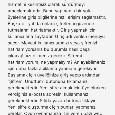
hizmetini kesintisiz olarak sürdürmeyi
amaçlamaktadır. Bunu yapmanın bir yolu,
üyelerine giriş bilgilerine hızlı erişim sağlamaktır.
Başka bir yol da onlara şifrelerini güvende
tutmalarını hatırlatmaktır. Giriş yapmak için
kullanıcı ana sayfadan Giriş adı verilen menüyü
seçer. Mevcut kullanıcı adınızı veya şifrenizi
hatırlamıyorsanız bu durumla nasıl başa
çıkacağınızı bilmeniz gerekir. Şifremi
hatırlamıyorum, ne yapmalıyım? Anlayabilmeniz
için daha fazla açıklama yapmam gerekiyor.
Başlamak için üyeliğinize giriş yapıp ardından
“Şifremi Unuttum” butonuna tıklamanız
gerekmektedir. Yeni şifre almak için üye olurken
verdiğiniz e-posta adresini kullanmanız
gerekmektedir. Sıfırla yazan butona tıklayın.
Yeni şifre oluşturmak için bunları yapmanız
gerekir. Oyun oynamanıza izin veren bazı web