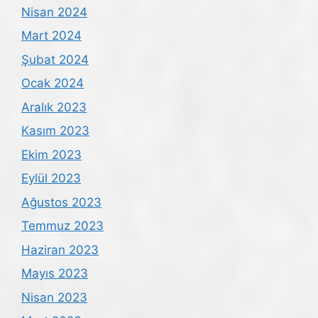
Nisan 2024
Mart 2024
Şubat 2024
Ocak 2024
Aralık 2023
Kasım 2023
Ekim 2023
Eylül 2023
Ağustos 2023
Temmuz 2023
Haziran 2023
Mayıs 2023
Nisan 2023