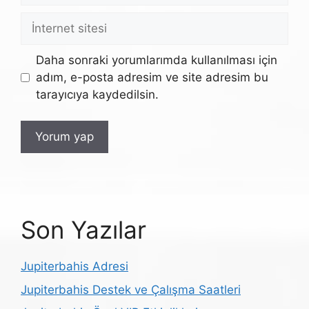
İnternet
sitesi
Daha sonraki yorumlarımda kullanılması için
adım, e-posta adresim ve site adresim bu
tarayıcıya kaydedilsin.
Son Yazılar
Jupiterbahis Adresi
Jupiterbahis Destek ve Çalışma Saatleri