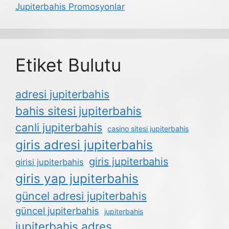
Jupiterbahis Promosyonlar
Etiket Bulutu
adresi jupiterbahis
bahis sitesi jupiterbahis
canli jupiterbahis
casino sitesi jupiterbahis
giris adresi jupiterbahis
giris jupiterbahis
girisi jupiterbahis
giris yap jupiterbahis
güncel adresi jupiterbahis
güncel jupiterbahis
jupiterbahis
jupiterbahis adres