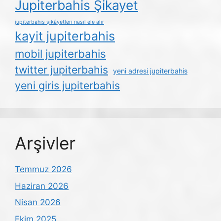
Jupiterbahis Şikayet
jupiterbahis şikâyetleri nasıl ele alır
kayit jupiterbahis
mobil jupiterbahis
twitter jupiterbahis
yeni adresi jupiterbahis
yeni giris jupiterbahis
Arşivler
Temmuz 2026
Haziran 2026
Nisan 2026
Ekim 2025