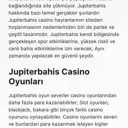
bağlandığında site çökmüyor. Jupiterbahis
hakkında bazı temel gerçekler şunlardır:
Jupiterbahis casino hayranlarının siteden
hoşlanmasının nedenlerinden biri de parlak ve
çeşitli tasarımıdır. Jupiterbahis kendi bölgesinde
gerçekleşen spor etkinliklerine, yüksek riskli ve
canlı bahis etkinliklerine izin verecek; Aynı
zamanda yapılacak en güvenli şeydir.
Jupiterbahis Casino
Oyunları
Jupiterbahis oyun severler casino oyunlarından
daha fazla para kazanabilirler; Slot oyunları,
blackjack, bakara gibi birçok farklı casino
oyununu oynayabilirler. Casino oyunlarını seven
ve bunlardan para kazanmak isteyen kişiler