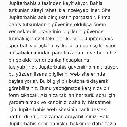
Jupiterbahis sitesinden keyif alıyor. Bahis
tutkunları siteyi rahatlıkla inceleyebilirler. Site
Jupiterbahis adlı bir şirketin parçasıdır. Firma
bahis tutkunlarının güvenine oldukça önem
vermektedir. Üyelerinin bilgilerini güvende
tutmak için özel teknoloji kullanır. Jupiterbahis
spor bahis araçlarını iyi kullanan bahisçiler spor
müsabakalarından para kazanabilir ve bunu hızlı
bir şekilde kendi banka hesaplarına
taşıyabilirler. Jupiterbahis güvenilir olmak istiyor,
bu yüzden lisans bilgilerini web sitelerinde
paylaşıyorlar. Bu bilgiyi bir butona tıklayarak
görebilirsiniz. Bunu yaptığınızda karşınıza bir
form çıkacak. Aklınıza takılan her türlü soru için
yardım almak ve kendinizi daha iyi hissetmek
için Jupiterbahis web sitesinin canlı destek
hattını dilediğiniz zaman arayabilirsiniz. Hala
Jupiterbahis spor bahisleri hakkında daha fazla