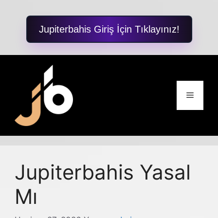
Jupiterbahis Giriş İçin Tıklayınız!
İçeriğe
atla
Menü
Jupiterbahis Yasal
Mı