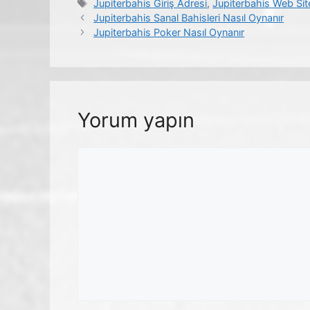
Etiketler
Jupiterbahis Giriş Adresi
,
Jupiterbahis Web Sit
Jupiterbahis Sanal Bahisleri Nasıl Oynanır
Jupiterbahis Poker Nasıl Oynanır
Yorum yapın
Yorum