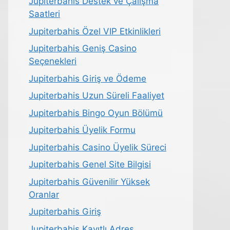
Jupiterbahis Destek ve Çalışma
Saatleri
Jupiterbahis Özel VIP Etkinlikleri
Jupiterbahis Geniş Casino
Seçenekleri
Jupiterbahis Giriş ve Ödeme
Jupiterbahis Uzun Süreli Faaliyet
Jupiterbahis Bingo Oyun Bölümü
Jupiterbahis Üyelik Formu
Jupiterbahis Casino Üyelik Süreci
Jupiterbahis Genel Site Bilgisi
Jupiterbahis Güvenilir Yüksek
Oranlar
Jupiterbahis Giriş
Jupiterbahis Kayıtlı Adres