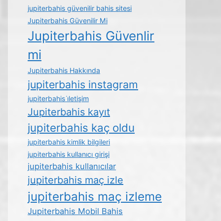
jupiterbahis güvenilir bahis sitesi
Jupiterbahis Güvenilir Mi
Jupiterbahis Güvenlir
mi
Jupiterbahis Hakkında
jupiterbahis instagram
jupiterbahis i̇letişim
Jupiterbahis kayıt
jupiterbahis kaç oldu
jupiterbahis kimlik bilgileri
jupiterbahis kullanıcı girişi
jupiterbahis kullanıcılar
jupiterbahis maç izle
jupiterbahis maç izleme
Jupiterbahis Mobil Bahis