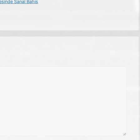
esinde Sanal Bahis