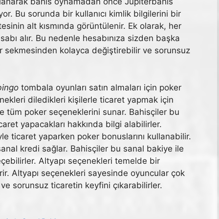
 kullanarak bahis oynamadan önce Jupiterbahis
r. Bu sorunda bir kullanıcı kimlik bilgilerini bir
tesinin alt kısmında görüntülenir. Ek olarak, her
 hesabı alır. Bu nedenle hesabınıza sizden başka
r sekmesinden kolayca değiştirebilir ve sorunsuz
bingo
tombala oyunları satın almaları için poker
ekleri diledikleri kişilerle ticaret yapmak için
inde tüm poker seçeneklerini sunar. Bahisçiler bu
aret yapacakları hakkında bilgi alabilirler.
le ticaret yaparken poker bonuslarını kullanabilir.
nal kredi sağlar. Bahisçiler bu sanal bakiye ile
çebilirler. Altyapı seçenekleri temelde bir
erir. Altyapı seçenekleri sayesinde oyuncular çok
e sorunsuz ticaretin keyfini çıkarabilirler.