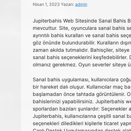
Nisan 1, 2023
Yazarı:
admin
Jupiterbahis Web Sitesinde Sanal Bahis Ba
mevcuttur. Site, oyunculara sanal bahis s
ayrıntılı bahis kuralları ve sanal bahis seçe
göz önünde bulundurabilir. Kuralların dış
zaman akılda tutmalıdır. Bahisçiler, sitey
sanal bahis seçeneklerini keşfedebilirler
olmanız gerekmez. Oyun severler siteye üye
Sanal bahis uygulaması, kullanıcılara ço
bir hareket dalı oluşur. Kullanıcılar maç 
başlamadan önce tahtada görüntülenir. Or
bahislerinizi yapabilirsiniz. Jupiterbahis
sporlardan bazıları şunlardır: Seçenekler ara
Jupiterbahis, kullanıcılarına çeşitli sanal 
seçenekleri diledikleri kişilerle ticaret ya
Canlı Destek Uygulamasından destek alabil