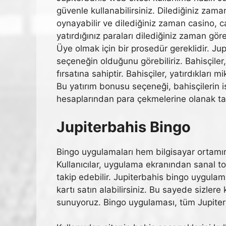
güvenle kullanabilirsiniz. Dilediğiniz zama
oynayabilir ve dilediğiniz zaman casino, 
yatırdığınız paraları dilediğiniz zaman göre
Üye olmak için bir prosedür gereklidir. J
seçeneğin olduğunu görebiliriz. Bahisçiler
fırsatına sahiptir. Bahisçiler, yatırdıkları 
Bu yatırım bonusu seçeneği, bahisçilerin 
hesaplarından para çekmelerine olanak tan
Jupiterbahis Bingo
Bingo uygulamaları hem bilgisayar ortamı
Kullanıcılar, uygulama ekranından sanal to
takip edebilir. Jupiterbahis bingo uygulam
kartı satın alabilirsiniz. Bu sayede sizler
sunuyoruz. Bingo uygulaması, tüm Jupiterba