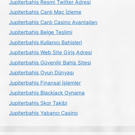
Jupiterbahis Resmi Twitter Adresi
Jupiterbahis Canlı Maç İzleme
Jupiterbahis Canlı Casino Avantajları
Jupiterbahis Belge Teslimi
Jupiterbahis Kullanıcı Bahisleri
Jupiterbahis Web Site Giriş Adresi
Jupiterbahis Güvenilir Bahis Sitesi
Jupiterbahis Oyun Dünyası
Jupiterbahis Finansal İşlemler
Jupiterbahis Blackjack Oynama
Jupiterbahis Skor Takibi
Jupiterbahis Yabancı Casino