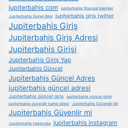
jupiterbahis com
jupiterbahis finansal i̇şlemler
jupiterbahis giris twitter
Jupiterbahis Genel Bilgi
Jupiterbahis Giriş
Jupiterbahis Giriş Adresi
Jupiterbahis Girişi
Jupiterbahis Giriş Yap
Jupiterbahis Güncel
Jupiterbahis Güncel Adres
jupiterbahis güncel adresi
Jupiterbahis güncel giriş
jupiterbahis güncel girişi
jupiterbahis güvenilir bahis sitesi
Jupiterbahis Güvenilir Mi
Jupiterbahis Güvenlir mi
jupiterbahis instagram
Jupiterbahis Hakkında