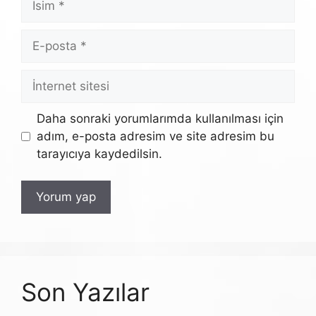
E-
posta
İnternet
sitesi
Daha sonraki yorumlarımda kullanılması için
adım, e-posta adresim ve site adresim bu
tarayıcıya kaydedilsin.
Son Yazılar