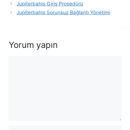
Jupiterbahis Giriş Prosedürü
Jupiterbahis Sorunsuz Bağlantı Yönetimi
Yorum yapın
Yorum
İsim