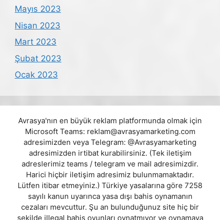
Mayıs 2023
Nisan 2023
Mart 2023
Şubat 2023
Ocak 2023
Avrasya'nın en büyük reklam platformunda olmak için
Microsoft Teams:
reklam@avrasyamarketing.com
adresimizden veya Telegram: @Avrasyamarketing
adresimizden irtibat kurabilirsiniz. (Tek iletişim
adreslerimiz teams / telegram ve mail adresimizdir.
Harici hiçbir iletişim adresimiz bulunmamaktadır.
Lütfen itibar etmeyiniz.) Türkiye yasalarına göre 7258
sayılı kanun uyarınca yasa dışı bahis oynamanın
cezaları mevcuttur. Şu an bulunduğunuz site hiç bir
şekilde illegal bahis oyunları oynatmıyor ve oynamaya