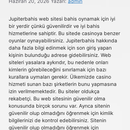
Haziran 20, 2026
Yazarı:
admin
Jupiterbahis web sitesi bahis oynamak için iyi
bir yerdir çünkü güvenilirdir ve iyi bahis
hizmetlerine sahiptir. Bu sitede casinoya benzer
oyunlar oynayabilirsiniz. Jupiterbahis hakkında
daha fazla bilgi edinmek için son giriş yapan
kişinin bulunduğu adrese gidebilirsiniz. Web
siteleri yasalara aykırıdır, bu nedenle onları
kimlerin görebileceğini sınırlamak için bazı
kurallara uymaları gerekir. Ülkemizde casino
hizmeti sunan bazı şirketlerin bunu yapmasına
izin verilmemektedir. Bu siteler oldukça
rekabetçi. Bu web sitesinin güvenilir olma
konusunda birçok sorunu var. Ayrıca sitenin
güvenilir olup olmadığını öğrenmek için kimlik
bilgilerinizi de kontrol edebilirsiniz. Sitenin
güvenilir olup olmadığını öğrenmek için