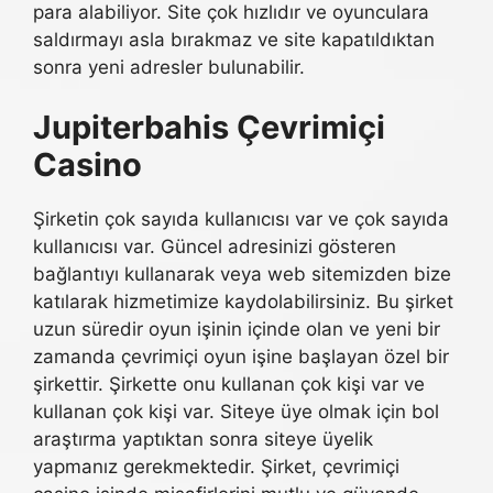
para alabiliyor. Site çok hızlıdır ve oyunculara
saldırmayı asla bırakmaz ve site kapatıldıktan
sonra yeni adresler bulunabilir.
Jupiterbahis Çevrimiçi
Casino
Şirketin çok sayıda kullanıcısı var ve çok sayıda
kullanıcısı var. Güncel adresinizi gösteren
bağlantıyı kullanarak veya web sitemizden bize
katılarak hizmetimize kaydolabilirsiniz. Bu şirket
uzun süredir oyun işinin içinde olan ve yeni bir
zamanda çevrimiçi oyun işine başlayan özel bir
şirkettir. Şirkette onu kullanan çok kişi var ve
kullanan çok kişi var. Siteye üye olmak için bol
araştırma yaptıktan sonra siteye üyelik
yapmanız gerekmektedir. Şirket, çevrimiçi