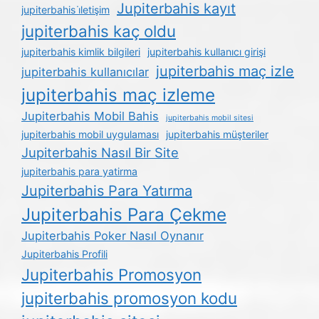
Jupiterbahis kayıt
jupiterbahis i̇letişim
jupiterbahis kaç oldu
jupiterbahis kimlik bilgileri
jupiterbahis kullanıcı girişi
jupiterbahis maç izle
jupiterbahis kullanıcılar
jupiterbahis maç izleme
Jupiterbahis Mobil Bahis
jupiterbahis mobil sitesi
jupiterbahis mobil uygulaması
jupiterbahis müşteriler
Jupiterbahis Nasıl Bir Site
jupiterbahis para yatirma
Jupiterbahis Para Yatırma
Jupiterbahis Para Çekme
Jupiterbahis Poker Nasıl Oynanır
Jupiterbahis Profili
Jupiterbahis Promosyon
jupiterbahis promosyon kodu