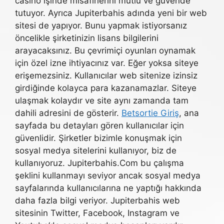
casino işinde misafirlerini mutlu ve güvende
tutuyor. Ayrıca Jupiterbahis adında yeni bir web
sitesi de yapıyor. Bunu yapmak istiyorsanız
öncelikle şirketinizin lisans bilgilerini
arayacaksınız. Bu çevrimiçi oyunları oynamak
için özel izne ihtiyacınız var. Eğer yoksa siteye
erişemezsiniz. Kullanıcılar web sitenize izinsiz
girdiğinde kolayca para kazanamazlar. Siteye
ulaşmak kolaydır ve site aynı zamanda tam
dahili adresini de gösterir.
Betsortie Giriş
, ana
sayfada bu detayları gören kullanıcılar için
güvenlidir. Şirketler bizimle konuşmak için
sosyal medya sitelerini kullanıyor, biz de
kullanıyoruz. Jupiterbahis.Com bu çalışma
şeklini kullanmayı seviyor ancak sosyal medya
sayfalarında kullanıcılarına ne yaptığı hakkında
daha fazla bilgi veriyor. Jupiterbahis web
sitesinin Twitter, Facebook, Instagram ve