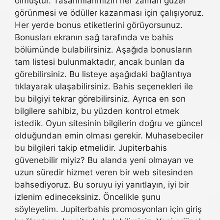
olmuştur. Tasarımlarımızın her zaman güzel
görünmesi ve ödüller kazanması için çalışıyoruz.
Her yerde bonus etiketlerini görüyorsunuz.
Bonusları ekranın sağ tarafında ve bahis
bölümünde bulabilirsiniz. Aşağıda bonusların
tam listesi bulunmaktadır, ancak bunları da
görebilirsiniz. Bu listeye aşağıdaki bağlantıya
tıklayarak ulaşabilirsiniz. Bahis seçenekleri ile
bu bilgiyi tekrar görebilirsiniz. Ayrıca en son
bilgilere sahibiz, bu yüzden kontrol etmek
istedik. Oyun sitesinin bilgilerin doğru ve güncel
olduğundan emin olması gerekir. Muhasebeciler
bu bilgileri takip etmelidir. Jupiterbahis
güvenebilir miyiz? Bu alanda yeni olmayan ve
uzun süredir hizmet veren bir web sitesinden
bahsediyoruz. Bu soruyu iyi yanıtlayın, iyi bir
izlenim edineceksiniz. Öncelikle şunu
söyleyelim. Jupiterbahis promosyonları için giriş