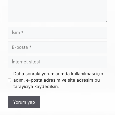
İsim
E-
posta
İnternet
sitesi
Daha sonraki yorumlarımda kullanılması için
adım, e-posta adresim ve site adresim bu
tarayıcıya kaydedilsin.