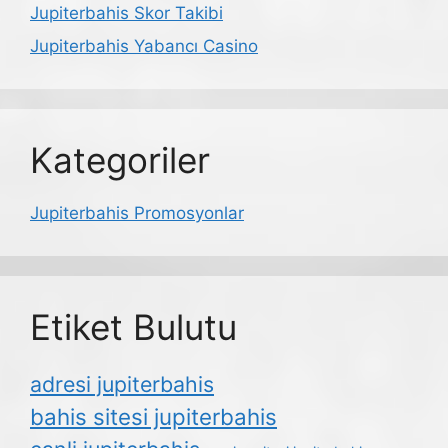
Jupiterbahis Skor Takibi
Jupiterbahis Yabancı Casino
Kategoriler
Jupiterbahis Promosyonlar
Etiket Bulutu
adresi jupiterbahis
bahis sitesi jupiterbahis