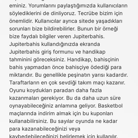
eminiz. Yorumlarını paylaştığımızda kullanıcıların
söylediklerini de dinliyoruz. Tecrübe bizim için
önemlidir. Kullanıcılar ayrıca sitede yaşadıkları
sorunları bize bildirebilirler. Bunun bir örneği
bize faydalı bilgiler veren Jupiterbahis.
Jupiterbahis kullandığınızda ekranda
Jupiterbahis giriş formunu ve handikap
tahminini göreceksiniz. Handikap, bahisçinin
bahis yapmadan önce bahisçiye ödediği para
miktarıdır. Bu genellikle peşinatın yarısı kadardır.
Taraftarların en çok sevdiği takım maçı kazanır.
Oyunu koydukları paradan daha fazla
kazanmaları gerekiyor. Bu da daha uzun süre
oynayabileceğiniz anlamına geliyor. Basketbol
maçlarında indirim almak için bu kuponları
kullanabilirsiniz. Bu sayılar oyunda ne kadar
para kazanabileceğinizi veya
kaybedebileceğinizi belirlemek için kullanılır.