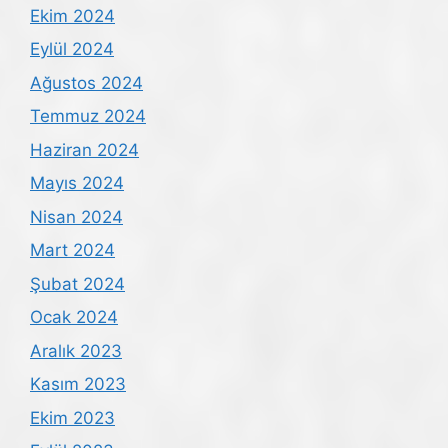
Ekim 2024
Eylül 2024
Ağustos 2024
Temmuz 2024
Haziran 2024
Mayıs 2024
Nisan 2024
Mart 2024
Şubat 2024
Ocak 2024
Aralık 2023
Kasım 2023
Ekim 2023